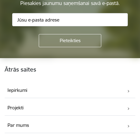
Piesakies jaunumu saņemšanai savā e-pastā.
Kājene
Ātrās saites
Iepirkumi
Projekti
Par mums