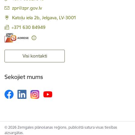
E-pasts:
zpr@zpr.gov.lv
Katoļu iela 2b, Jelgava, LV-3001
+371 630 84949
Visi kontakti
Sekojiet mums
© 2026 Zemgales plānošanas reģions, publicētā satura visas tiesības
aizsargātas.