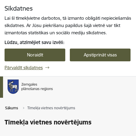
Pāriet uz lapas saturu
Sīkdatnes
Spied
lai meklētu
Enter
Lai šī tīmekļvietne darbotos, tā izmanto obligāti nepieciešamās
sīkdatnes. Ar Jūsu piekrišanu papildus šajā vietnē var tikt
izmantotas statistikas un sociālo mediju sīkdatnes.
Lūdzu, atzīmējiet savu izvēli:
Noraidīt
Apstiprināt visas
Pārvaldīt sīkdatnes
Sākums
Tīmekļa vietnes novērtējums
Tīmekļa vietnes novērtējums