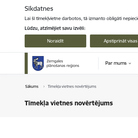
Pāriet uz lapas saturu
Sīkdatnes
Lai šī tīmekļvietne darbotos, tā izmanto obligāti nepiec
Lūdzu, atzīmējiet savu izvēli:
Noraidīt
Apstiprināt visas
Par mums
Sākums
Tīmekļa vietnes novērtējums
Tīmekļa vietnes novērtējums