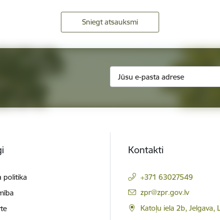
Sniegt atsauksmi
i
Kontakti
 politika
+371 63027549
E-pasts:
zpr@zpr.gov.lv
mība
Katoļu iela 2b, Jelgava,
te