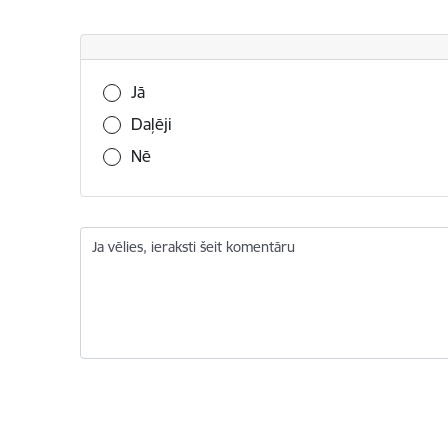
Vai šī informācija bija noderīga?
Jā
Daļēji
Nē
Ja vēlies, ieraksti šeit komentāru