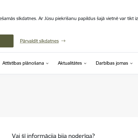
iešamās sīkdatnes. Ar Jūsu piekrišanu papildus šajā vietnē var tikt i
Pārvaldīt sīkdatnes
Attīstības plānošana
Aktualitātes
Darbības jomas
Vai šī informācija bija noderīga?