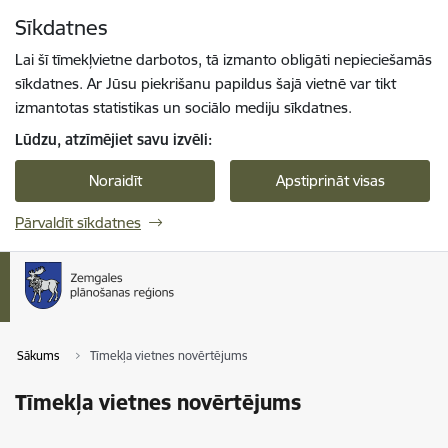
Pāriet uz lapas saturu
Sīkdatnes
Spied
lai meklētu
Enter
Lai šī tīmekļvietne darbotos, tā izmanto obligāti nepieciešamās
sīkdatnes. Ar Jūsu piekrišanu papildus šajā vietnē var tikt
izmantotas statistikas un sociālo mediju sīkdatnes.
Lūdzu, atzīmējiet savu izvēli:
Noraidīt
Apstiprināt visas
Pārvaldīt sīkdatnes
Sākums
Tīmekļa vietnes novērtējums
Tīmekļa vietnes novērtējums