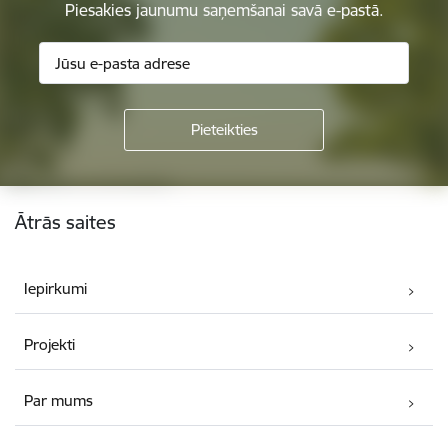
Piesakies jaunumu saņemšanai savā e-pastā.
Kājene
Ātrās saites
Iepirkumi
Projekti
Par mums