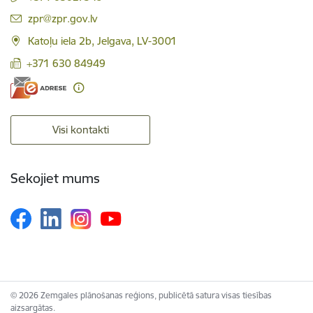
E-pasts:
zpr@zpr.gov.lv
Katoļu iela 2b, Jelgava, LV-3001
+371 630 84949
Visi kontakti
Sekojiet mums
© 2026 Zemgales plānošanas reģions, publicētā satura visas tiesības
aizsargātas.