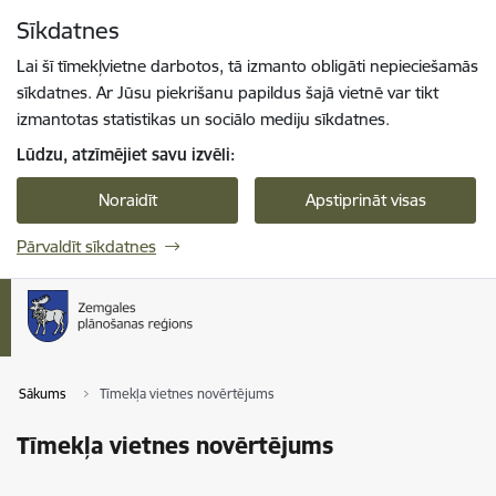
Pāriet uz lapas saturu
Sīkdatnes
Spied
lai meklētu
Enter
Lai šī tīmekļvietne darbotos, tā izmanto obligāti nepieciešamās
sīkdatnes. Ar Jūsu piekrišanu papildus šajā vietnē var tikt
izmantotas statistikas un sociālo mediju sīkdatnes.
Lūdzu, atzīmējiet savu izvēli:
Noraidīt
Apstiprināt visas
Pārvaldīt sīkdatnes
Sākums
Tīmekļa vietnes novērtējums
Tīmekļa vietnes novērtējums