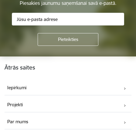
Piesakies jaunumu saņemšanai savā e-pastā.
Kājene
Ātrās saites
Iepirkumi
Projekti
Par mums