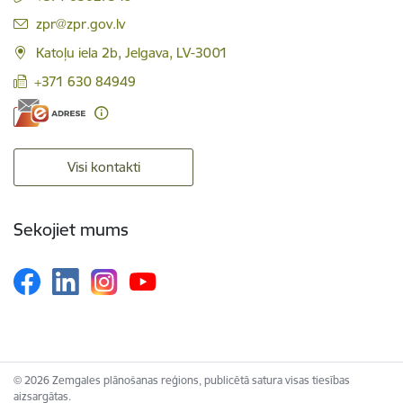
E-pasts:
zpr@zpr.gov.lv
Katoļu iela 2b, Jelgava, LV-3001
+371 630 84949
Visi kontakti
Sekojiet mums
© 2026 Zemgales plānošanas reģions, publicētā satura visas tiesības
aizsargātas.