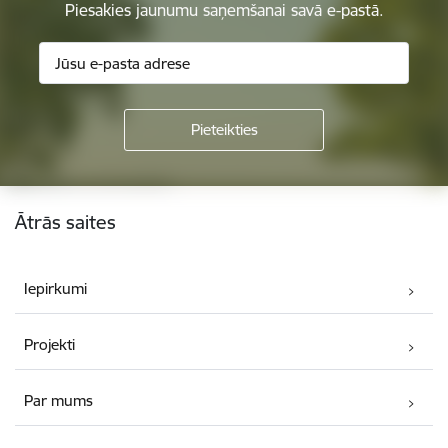
Piesakies jaunumu saņemšanai savā e-pastā.
Kājene
Ātrās saites
Iepirkumi
Projekti
Par mums