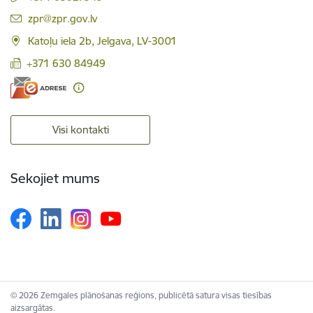
E-pasts:
zpr@zpr.gov.lv
Katoļu iela 2b, Jelgava, LV-3001
+371 630 84949
Visi kontakti
Sekojiet mums
© 2026 Zemgales plānošanas reģions, publicētā satura visas tiesības
aizsargātas.