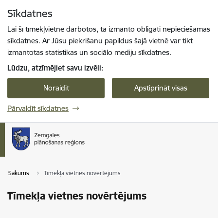
Pāriet uz lapas saturu
Sīkdatnes
Spied
lai meklētu
Enter
Lai šī tīmekļvietne darbotos, tā izmanto obligāti nepieciešamās
sīkdatnes. Ar Jūsu piekrišanu papildus šajā vietnē var tikt
izmantotas statistikas un sociālo mediju sīkdatnes.
Lūdzu, atzīmējiet savu izvēli:
Noraidīt
Apstiprināt visas
Pārvaldīt sīkdatnes
Sākums
Tīmekļa vietnes novērtējums
Tīmekļa vietnes novērtējums