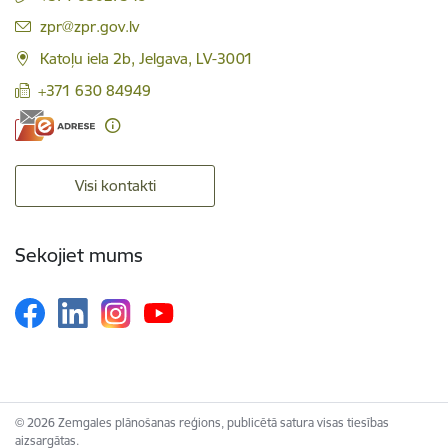
E-pasts:
zpr@zpr.gov.lv
Katoļu iela 2b, Jelgava, LV-3001
+371 630 84949
Visi kontakti
Sekojiet mums
© 2026 Zemgales plānošanas reģions, publicētā satura visas tiesības
aizsargātas.