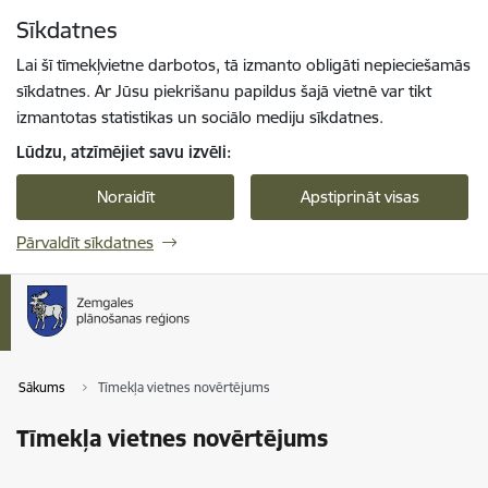
Pāriet uz lapas saturu
Sīkdatnes
Spied
lai meklētu
Enter
Lai šī tīmekļvietne darbotos, tā izmanto obligāti nepieciešamās
sīkdatnes. Ar Jūsu piekrišanu papildus šajā vietnē var tikt
izmantotas statistikas un sociālo mediju sīkdatnes.
Lūdzu, atzīmējiet savu izvēli:
Noraidīt
Apstiprināt visas
Pārvaldīt sīkdatnes
Sākums
Tīmekļa vietnes novērtējums
Tīmekļa vietnes novērtējums