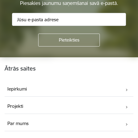
Piesakies jaunumu saņemšanai savā e-pastā.
Kājene
Ātrās saites
Iepirkumi
Projekti
Par mums