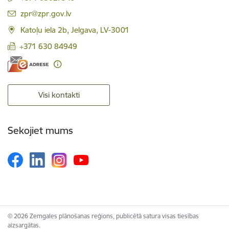
E-pasts:
zpr@zpr.gov.lv
Katoļu iela 2b, Jelgava, LV-3001
+371 630 84949
Visi kontakti
Sekojiet mums
© 2026 Zemgales plānošanas reģions, publicētā satura visas tiesības
aizsargātas.