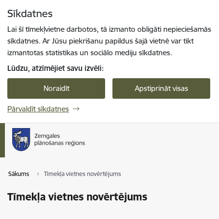
Pāriet uz lapas saturu
Sīkdatnes
Spied
lai meklētu
Enter
Lai šī tīmekļvietne darbotos, tā izmanto obligāti nepieciešamās
sīkdatnes. Ar Jūsu piekrišanu papildus šajā vietnē var tikt
izmantotas statistikas un sociālo mediju sīkdatnes.
Lūdzu, atzīmējiet savu izvēli:
Noraidīt
Apstiprināt visas
Pārvaldīt sīkdatnes
Sākums
Tīmekļa vietnes novērtējums
Tīmekļa vietnes novērtējums