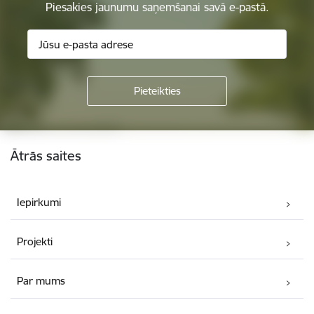
Piesakies jaunumu saņemšanai savā e-pastā.
Kājene
Ātrās saites
Iepirkumi
Projekti
Par mums