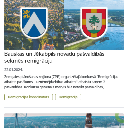
Bauskas un Jēkabpils novadu pašvaldībās
sekmēs remigrāciju
22.01.2024.
Zemgales plānošanas reģiona (ZPR) organizētajā konkursā “Remigrācijas
atbalsta pasākums – uzņēmējdarbības atbalsts” atbalstu saņem 2
pašvaldības. Konkursa galvenais mērķis bija noteikt pašvaldības,…
Remigrācijas koordinators
Remigrācija