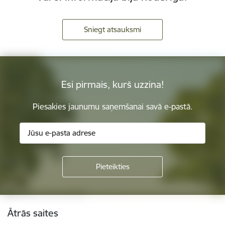
Sniegt atsauksmi
Esi pirmais, kurš uzzina!
Piesakies jaunumu saņemšanai savā e-pastā.
Kājene
Ātrās saites