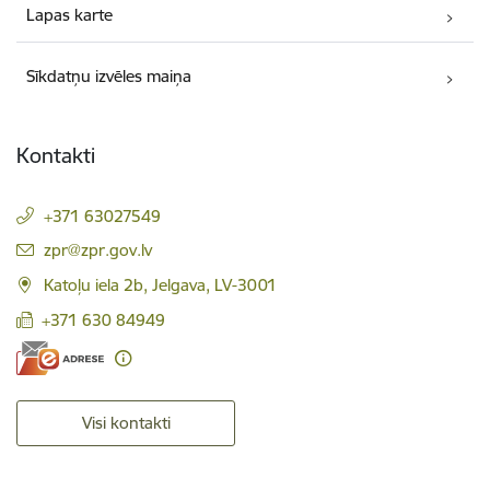
Lapas karte
Sīkdatņu izvēles maiņa
Kontakti
+371 63027549
E-pasts:
zpr@zpr.gov.lv
Katoļu iela 2b, Jelgava, LV-3001
+371 630 84949
Visi kontakti