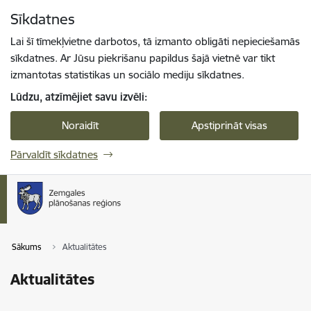
Pāriet uz lapas saturu
Sīkdatnes
Spied
lai meklētu
Enter
Lai šī tīmekļvietne darbotos, tā izmanto obligāti nepieciešamās
sīkdatnes. Ar Jūsu piekrišanu papildus šajā vietnē var tikt
izmantotas statistikas un sociālo mediju sīkdatnes.
Lūdzu, atzīmējiet savu izvēli:
Noraidīt
Apstiprināt visas
Pārvaldīt sīkdatnes
Sākums
Aktualitātes
Aktualitātes