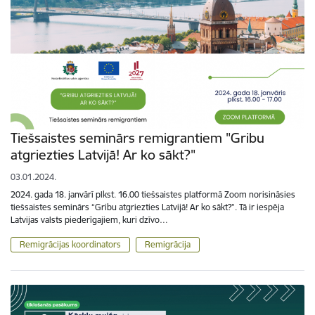
Tiešsaistes seminārs remigrantiem "Gribu
atgriezties Latvijā! Ar ko sākt?"
03.01.2024.
2024. gada 18. janvārī plkst. 16.00 tiešsaistes platformā Zoom norisināsies
tiešsaistes seminārs “Gribu atgriezties Latvijā! Ar ko sākt?”. Tā ir iespēja
Latvijas valsts piederīgajiem, kuri dzīvo…
Remigrācijas koordinators
Remigrācija