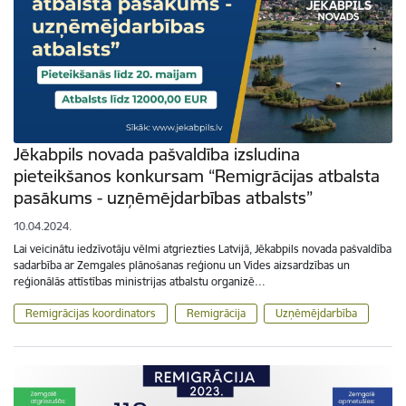
Jēkabpils novada pašvaldība izsludina
pieteikšanos konkursam “Remigrācijas atbalsta
pasākums - uzņēmējdarbības atbalsts”
10.04.2024.
Lai veicinātu iedzīvotāju vēlmi atgriezties Latvijā, Jēkabpils novada pašvaldība
sadarbība ar Zemgales plānošanas reģionu un Vides aizsardzības un
reģionālās attīstības ministrijas atbalstu organizē…
Remigrācijas koordinators
Remigrācija
Uzņēmējdarbība