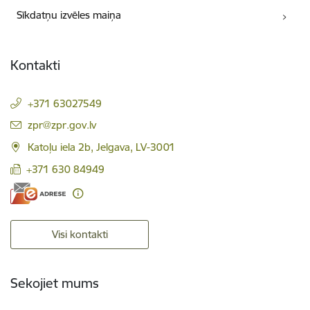
Sīkdatņu izvēles maiņa
Kontakti
+371 63027549
E-pasts:
zpr@zpr.gov.lv
Katoļu iela 2b, Jelgava, LV-3001
+371 630 84949
Visi kontakti
Sekojiet mums