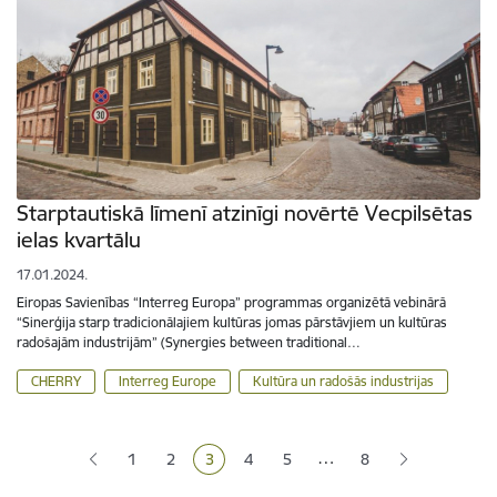
Starptautiskā līmenī atzinīgi novērtē Vecpilsētas
ielas kvartālu
17.01.2024.
Eiropas Savienības “Interreg Europa” programmas organizētā vebinārā
“Sinerģija starp tradicionālajiem kultūras jomas pārstāvjiem un kultūras
radošajām industrijām” (Synergies between traditional…
CHERRY
Interreg Europe
Kultūra un radošās industrijas
Lapošana
…
1
2
3
4
5
8
Lapa
Lapa
Pašreizējā lapa
Lapa
Lapa