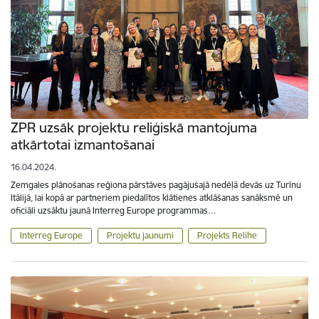
ZPR uzsāk projektu reliģiskā mantojuma
atkārtotai izmantošanai
16.04.2024.
Zemgales plānošanas reģiona pārstāves pagājušajā nedēļā devās uz Turīnu
Itālijā, lai kopā ar partneriem piedalītos klātienes atklāšanas sanāksmē un
oficiāli uzsāktu jaunā Interreg Europe programmas…
Interreg Europe
Projektu jaunumi
Projekts Relihe