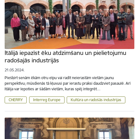
Itālijā iepazīst ēku atdzimšanu un pielietojumu
radošajās industrijās
21.05.2024.
Piešķirt senām ēkām otru elpu vai radīt neierastām vietām jaunu
perspektīvu; mūsdienās tā kļuvusi par ierastu praksi daudzviet pasaulē. Arī
Itālija var lepoties ar šādām vietām, kuras spēj integrēt…
CHERRY
Interreg Europe
Kultūra un radošās industrijas