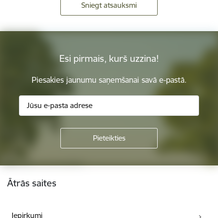
Sniegt atsauksmi
Esi pirmais, kurš uzzina!
Piesakies jaunumu saņemšanai savā e-pastā.
Kājene
Ātrās saites
Iepirkumi