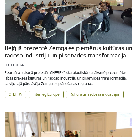
Beļģijā prezentē Zemgales piemērus kultūras un
radošo industriju un pilsētvides transformācijā
08.03.2024.
Februāra izskaņā projektā “CHERRY” starptautiskā sanāksmē prezentētas
labās prakses kultūras un radošo industriju un pilsētvides transformācijā.
Latviju tajā pārstāvēja Zemgales plānošanas reģiona…
CHERRY
Interreg Europe
Kultūra un radošās industrijas