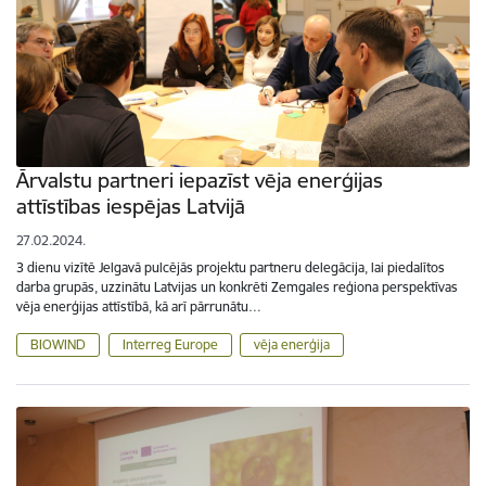
Ārvalstu partneri iepazīst vēja enerģijas
attīstības iespējas Latvijā
27.02.2024.
3 dienu vizītē Jelgavā pulcējās projektu partneru delegācija, lai piedalītos
darba grupās, uzzinātu Latvijas un konkrēti Zemgales reģiona perspektīvas
vēja enerģijas attīstībā, kā arī pārrunātu…
BIOWIND
Interreg Europe
vēja enerģija