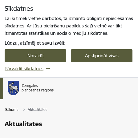
Pāriet uz lapas saturu
Sīkdatnes
Spied
lai meklētu
Enter
Lai šī tīmekļvietne darbotos, tā izmanto obligāti nepieciešamās
sīkdatnes. Ar Jūsu piekrišanu papildus šajā vietnē var tikt
izmantotas statistikas un sociālo mediju sīkdatnes.
Lūdzu, atzīmējiet savu izvēli:
Noraidīt
Apstiprināt visas
Pārvaldīt sīkdatnes
Sākums
Aktualitātes
Aktualitātes