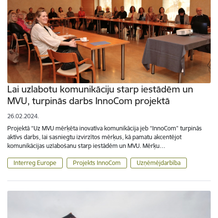
Lai uzlabotu komunikāciju starp iestādēm un
MVU, turpinās darbs InnoCom projektā
26.02.2024.
Projektā “Uz MVU mērķēta inovatīva komunikācija jeb “InnoCom” turpinās
aktīvs darbs, lai sasniegtu izvirzītos mērķus, kā pamatu akcentējot
komunikācijas uzlabošanu starp iestādēm un MVU. Mērķu…
Interreg Europe
Projekts InnoCom
Uzņēmējdarbība