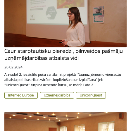
Caur starptautisku pieredzi, pilnveidos pašmāju
uzņēmējdarbības atbalsta vidi
26.02.2024.
Aizvadot 2. iesaistīto pušu sanāksmi, projekts “Jaunuzņēmumu vienradžu
atbalsta politikas rīku izstrāde, koplietošana un izplatīšana” jeb
“UnicornQuest” turpina uzņemto kursu, ar mērķi Latvijā…
Interreg Europe
Uzņēmējdarbība
UnicornQuest