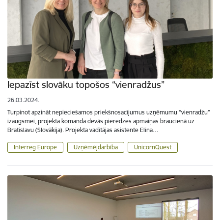
Iepazīst slovāku topošos “vienradžus”
26.03.2024.
Turpinot apzināt nepieciešamos priekšnosacījumus uzņēmumu “vienradžu”
izaugsmei, projekta komanda devās pieredzes apmaiņas braucienā uz
Bratislavu (Slovākija). Projekta vadītājas asistente Elīna…
Interreg Europe
Uzņēmējdarbība
UnicornQuest