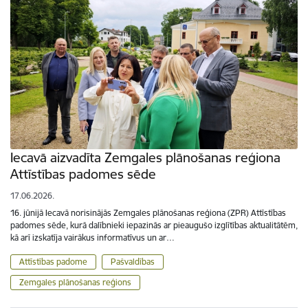
Iecavā aizvadīta Zemgales plānošanas reģiona
Attīstības padomes sēde
17.06.2026.
16. jūnijā Iecavā norisinājās Zemgales plānošanas reģiona (ZPR) Attīstības
padomes sēde, kurā dalībnieki iepazinās ar pieaugušo izglītības aktualitātēm,
kā arī izskatīja vairākus informatīvus un ar…
Attīstības padome
Pašvaldības
Zemgales plānošanas reģions