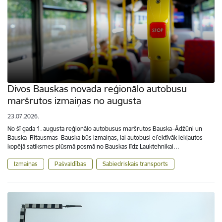
Divos Bauskas novada reģionālo autobusu
maršrutos izmaiņas no augusta
23.07.2026.
No šī gada 1. augusta reģionālo autobusus maršrutos Bauska–Ādžūni un
Bauska–Rītausmas–Bauska būs izmaiņas, lai autobusi efektīvāk iekļautos
kopējā satiksmes plūsmā posmā no Bauskas līdz Lauktehnikai…
Izmaiņas
Pašvaldības
Sabiedriskais transports