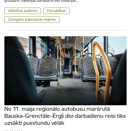
grozījumi, vadlīnijas darbībai krīzes situācijās,…
Attīstības padome
Pašvaldības
Zemgales plānošanas reģions
No 11. maija reģionālo autobusu maršrutā
Bauska–Grenctāle–Ērgļi divi darbadienu reisi tiks
uzsākti pusstundu vēlāk