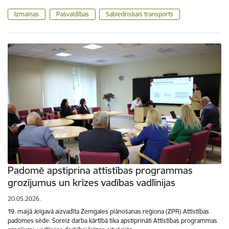
Izmaiņas
Pašvaldības
Sabiedriskais transports
Padomē apstiprina attīstības programmas
grozījumus un krīzes vadības vadlīnijas
20.05.2026.
19. maijā Jelgavā aizvadīta Zemgales plānošanas reģiona (ZPR) Attīstības
padomes sēde. Šoreiz darba kārtībā tika apstiprināti Attīstības programmas