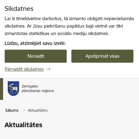
Pāriet uz lapas saturu
Sīkdatnes
Spied
lai meklētu
Enter
Lai šī tīmekļvietne darbotos, tā izmanto obligāti nepieciešamās
sīkdatnes. Ar Jūsu piekrišanu papildus šajā vietnē var tikt
izmantotas statistikas un sociālo mediju sīkdatnes.
Lūdzu, atzīmējiet savu izvēli:
Noraidīt
Apstiprināt visas
Pārvaldīt sīkdatnes
Sākums
Aktualitātes
Aktualitātes