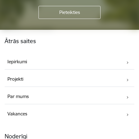
Kājene
Ātrās saites
Iepirkumi
Projekti
Par mums
Vakances
Noderīgi