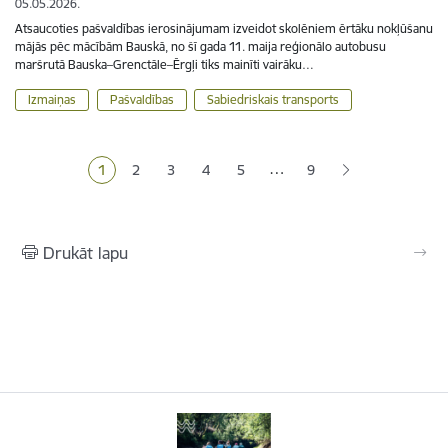
05.05.2026.
Atsaucoties pašvaldības ierosinājumam izveidot skolēniem ērtāku nokļūšanu
mājās pēc mācībām Bauskā, no šī gada 11. maija reģionālo autobusu
maršrutā Bauska–Grenctāle–Ērgļi tiks mainīti vairāku…
Izmaiņas
Pašvaldības
Sabiedriskais transports
Lapošana
…
1
2
3
4
5
9
Pašreizējā lapa
Lapa
Lapa
Lapa
Lapa
Drukāt lapu