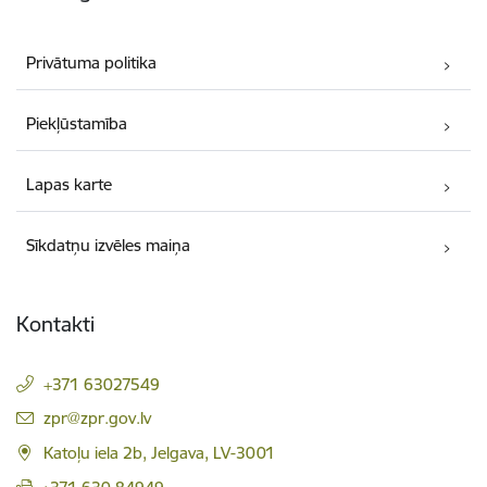
Privātuma politika
Piekļūstamība
Lapas karte
Sīkdatņu izvēles maiņa
Kontakti
+371 63027549
E-pasts:
zpr@zpr.gov.lv
Katoļu iela 2b, Jelgava, LV-3001