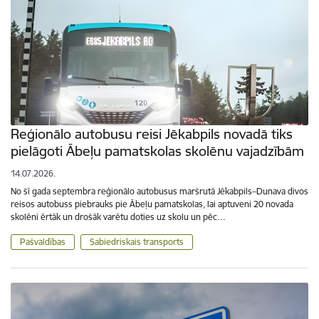
Reģionālo autobusu reisi Jēkabpils novadā tiks
pielāgoti Ābeļu pamatskolas skolēnu vajadzībām
14.07.2026.
No šī gada septembra reģionālo autobusus maršrutā Jēkabpils–Dunava divos
reisos autobuss piebrauks pie Ābeļu pamatskolas, lai aptuveni 20 novada
skolēni ērtāk un drošāk varētu doties uz skolu un pēc…
Pašvaldības
Sabiedriskais transports