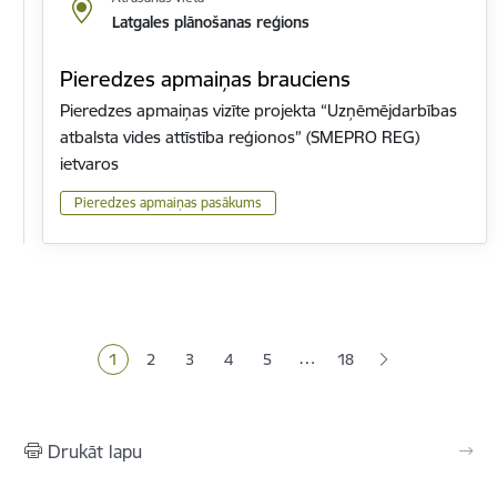
Latgales plānošanas reģions
Pieredzes apmaiņas brauciens
Pieredzes apmaiņas vizīte projekta “Uzņēmējdarbības
atbalsta vides attīstība reģionos” (SMEPRO REG)
ietvaros
Pieredzes apmaiņas pasākums
Lapošana
…
1
2
3
4
5
18
Pašreizējā lapa
Lapa
Lapa
Lapa
Lapa
Drukāt lapu