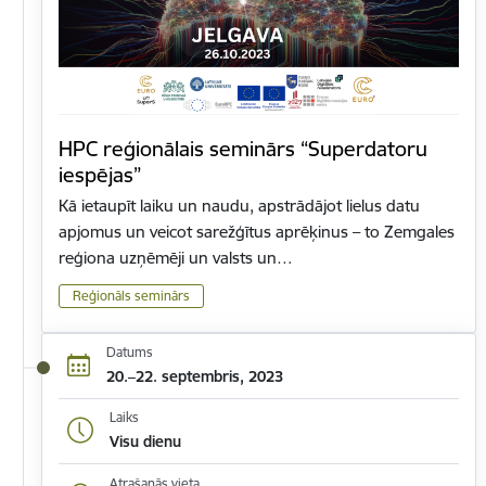
HPC reģionālais seminārs “Superdatoru
iespējas”
Kā ietaupīt laiku un naudu, apstrādājot lielus datu
apjomus un veicot sarežģītus aprēķinus – to Zemgales
reģiona uzņēmēji un valsts un…
Reģionāls seminārs
Datums
20.–22. septembris, 2023
Laiks
Visu dienu
Atrašanās vieta