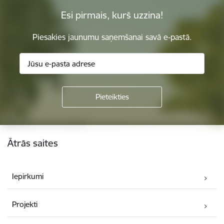
Esi pirmais, kurš uzzina!
Piesakies jaunumu saņemšanai savā e-pastā.
Kājene
Ātrās saites
Iepirkumi
Projekti