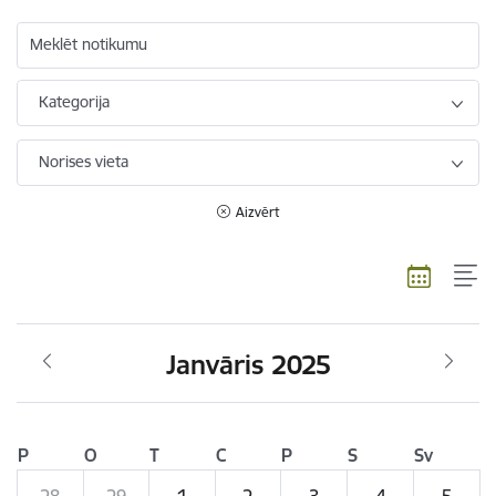
Meklēt notikumu
Kategorija
Norises vieta
Aizvērt
Janvāris 2025
P
O
T
C
P
S
Sv
28
29
1
2
3
4
5