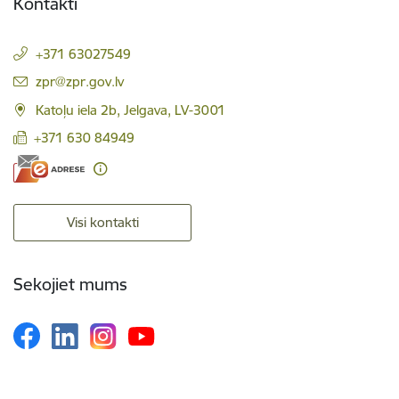
Kontakti
+371 63027549
E-pasts:
zpr@zpr.gov.lv
Katoļu iela 2b, Jelgava, LV-3001
+371 630 84949
Visi kontakti
Sekojiet mums