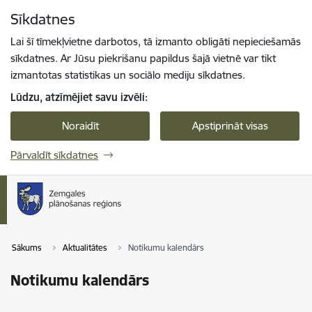
Pāriet uz lapas saturu
Sīkdatnes
Spied
lai meklētu
Enter
Lai šī tīmekļvietne darbotos, tā izmanto obligāti nepieciešamās
sīkdatnes. Ar Jūsu piekrišanu papildus šajā vietnē var tikt
izmantotas statistikas un sociālo mediju sīkdatnes.
Lūdzu, atzīmējiet savu izvēli:
Noraidīt
Apstiprināt visas
Pārvaldīt sīkdatnes
Sākums
Aktualitātes
Notikumu kalendārs
Notikumu kalendārs