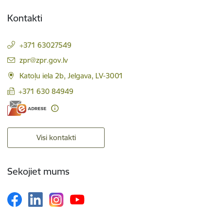
Kontakti
+371 63027549
E-pasts:
zpr@zpr.gov.lv
Katoļu iela 2b, Jelgava, LV-3001
+371 630 84949
Visi kontakti
Sekojiet mums