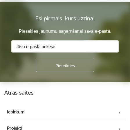
Esi pirmais, kurš uzzina!
Piesakies jaunumu saņemšanai savā e-pastā.
Kājene
Ātrās saites
Iepirkumi
Projekti