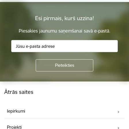
Esi pirmais, kurš uzzina!
Piesakies jaunumu saņemšanai savā e-pastā.
Kājene
Ātrās saites
Iepirkumi
Projekti