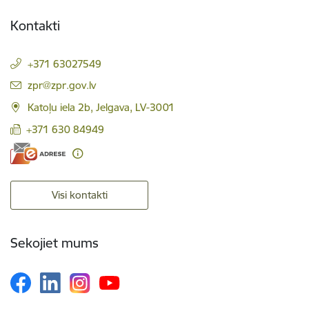
Kontakti
+371 63027549
E-pasts:
zpr@zpr.gov.lv
Katoļu iela 2b, Jelgava, LV-3001
+371 630 84949
Visi kontakti
Sekojiet mums