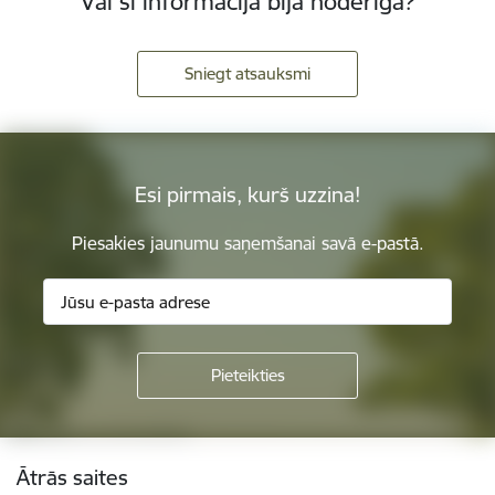
Vai šī informācija bija noderīga?
Sniegt atsauksmi
Esi pirmais, kurš uzzina!
Piesakies jaunumu saņemšanai savā e-pastā.
Kājene
Ātrās saites