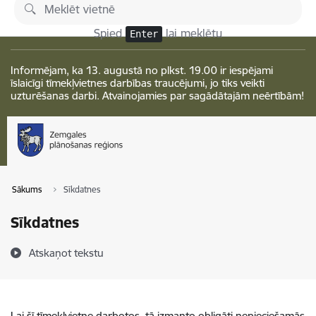
Pāriet uz lapas saturu
Izmaiņas
Spied
lai meklētu
Enter
Informējam, ka 13. augustā no plkst. 19.00 ir iespējami
īslaicīgi tīmekļvietnes darbības traucējumi, jo tiks veikti
uzturēšanas darbi. Atvainojamies par sagādātajām neērtībām!
Sākums
Sīkdatnes
Sīkdatnes
Atskaņot tekstu
Lai šī tīmekļvietne darbotos, tā izmanto obligāti nepieciešamās