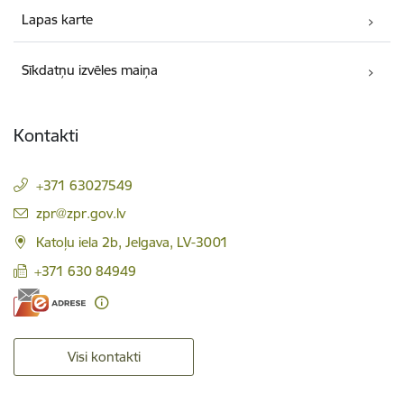
Lapas karte
Sīkdatņu izvēles maiņa
Kontakti
+371 63027549
E-pasts:
zpr@zpr.gov.lv
Katoļu iela 2b, Jelgava, LV-3001
+371 630 84949
Visi kontakti