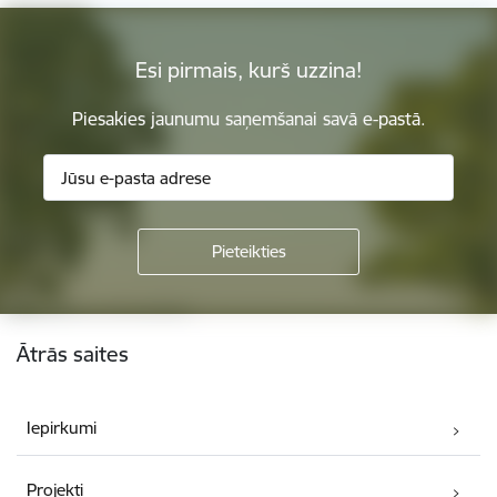
Esi pirmais, kurš uzzina!
Piesakies jaunumu saņemšanai savā e-pastā.
Kājene
Ātrās saites
Iepirkumi
Projekti