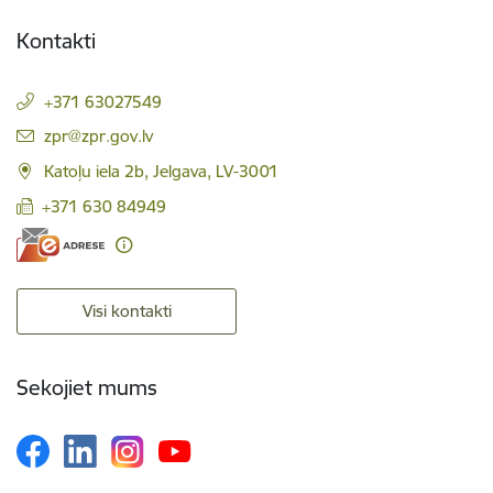
Kontakti
+371 63027549
E-pasts:
zpr@zpr.gov.lv
Katoļu iela 2b, Jelgava, LV-3001
+371 630 84949
Visi kontakti
Sekojiet mums