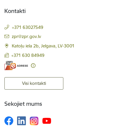
Kontakti
+371 63027549
E-pasts:
zpr@zpr.gov.lv
Katoļu iela 2b, Jelgava, LV-3001
+371 630 84949
Visi kontakti
Sekojiet mums