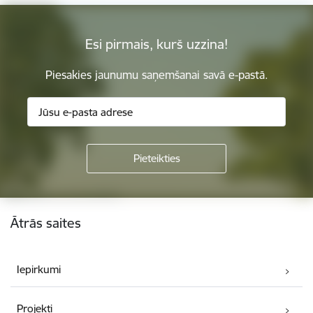
Esi pirmais, kurš uzzina!
Piesakies jaunumu saņemšanai savā e-pastā.
Kājene
Ātrās saites
Iepirkumi
Projekti