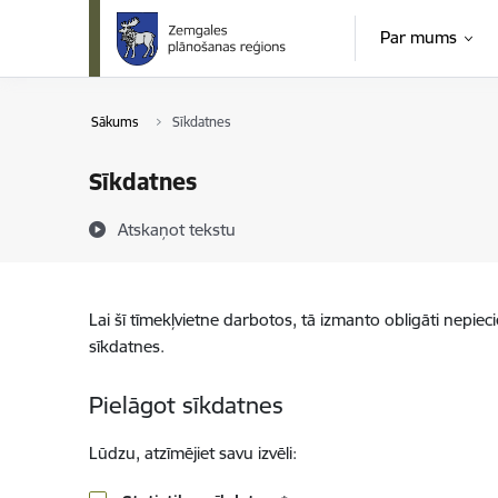
Pāriet uz lapas saturu
Par mums
Sākums
Sīkdatnes
Sīkdatnes
Atskaņot tekstu
Lai šī tīmekļvietne darbotos, tā izmanto obligāti nepiec
sīkdatnes.
Pielāgot sīkdatnes
Lūdzu, atzīmējiet savu izvēli: