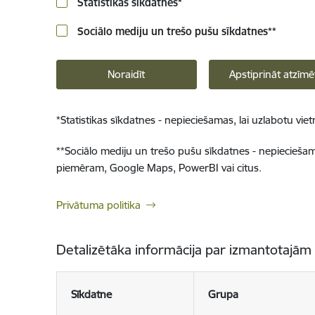
Statistikas sīkdatnes
*
Sociālo mediju un trešo pušu sīkdatnes
**
Noraidīt
Apstiprināt atzīmē
*
Statistikas sīkdatnes - nepieciešamas, lai uzlabotu v
**
Sociālo mediju un trešo pušu sīkdatnes - nepieciešamas
piemēram, Google Maps, PowerBI vai citus.
Privātuma politika
Detalizētāka informācija par izmantotajām
Sīkdatne
Grupa