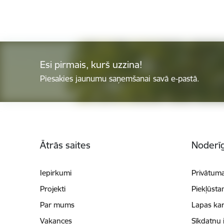
Esi pirmais, kurš uzzina!
Piesakies jaunumu saņemšanai savā e-pastā.
Kājene
Ātrās saites
Noderīg
Iepirkumi
Privātuma
Projekti
Piekļūsta
Par mums
Lapas kar
Vakances
Sīkdatņu 