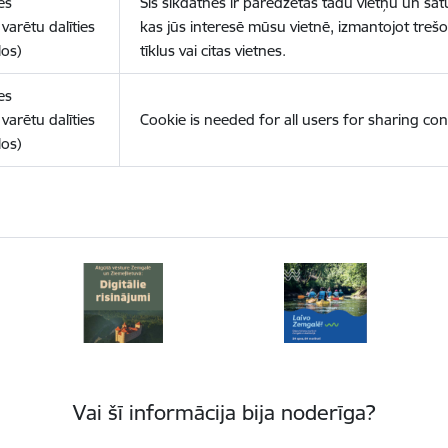
es
Šīs sīkdatnes ir paredzētas tādu vietņu un sat
varētu dalīties
kas jūs interesē mūsu vietnē, izmantojot treš
los)
tīklus vai citas vietnes.
es
varētu dalīties
Cookie is needed for all users for sharing con
los)
Vai šī informācija bija noderīga?