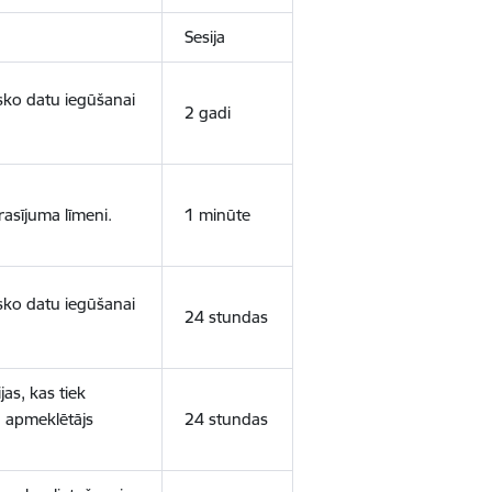
Sesija
isko datu iegūšanai
2 gadi
rasījuma līmeni.
1 minūte
isko datu iegūšanai
24 stundas
as, kas tiek
ā apmeklētājs
24 stundas