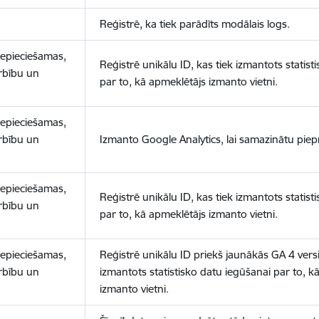
Reģistrē, ka tiek parādīts modālais logs.
nepieciešamas,
Reģistrē unikālu ID, kas tiek izmantots statist
arbību un
par to, kā apmeklētājs izmanto vietni.
nepieciešamas,
arbību un
Izmanto Google Analytics, lai samazinātu piep
nepieciešamas,
Reģistrē unikālu ID, kas tiek izmantots statist
arbību un
par to, kā apmeklētājs izmanto vietni.
nepieciešamas,
Reģistrē unikālu ID priekš jaunākās GA 4 versij
arbību un
izmantots statistisko datu iegūšanai par to, k
izmanto vietni.