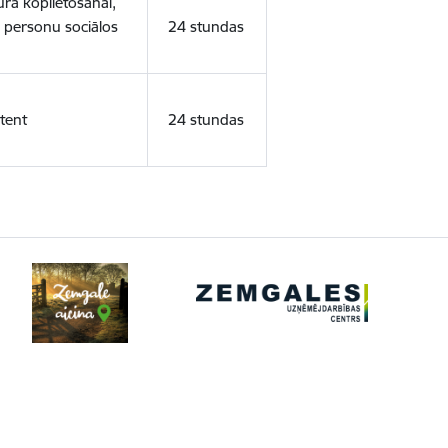
ura koplietošanai,
o personu sociālos
24 stundas
tent
24 stundas