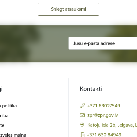
Sniegt atsauksmi
i
Kontakti
 politika
+371 63027549
E-pasts:
zpr@zpr.gov.lv
mība
Katoļu iela 2b, Jelgava,
te
+371 630 84949
izvēles maiņa