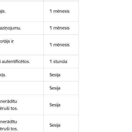
jis.
1 mēnesis
 paziņojumu.
1 mēnesis
otājs ir
1 mēnesis
 autentificētos.
1 stunda
kļa.
Sesija
Sesija
 nerādītu
Sesija
ēruši tos.
 nerādītu
Sesija
ēruši tos.