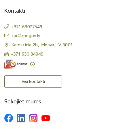
Kontakti
+371 63027549
E-pasts:
zpr@zpr.gov.lv
Katoļu iela 2b, Jelgava, LV-3001
+371 630 84949
Visi kontakti
Sekojiet mums