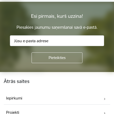
Esi pirmais, kurš uzzina!
Piesakies jaunumu saņemšanai savā e-pastā.
Kājene
Ātrās saites
Iepirkumi
Projekti