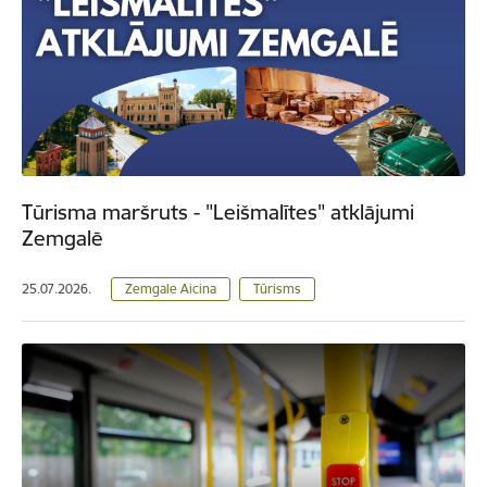
Tūrisma maršruts - "Leišmalītes" atklājumi
Zemgalē
25.07.2026.
Zemgale Aicina
Tūrisms