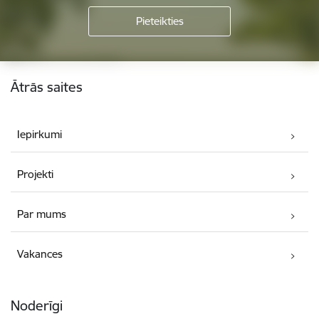
Kājene
Ātrās saites
Iepirkumi
Projekti
Par mums
Vakances
Noderīgi