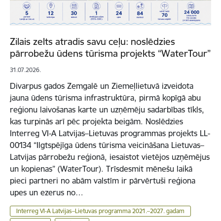
Zilais zelts atradis savu ceļu: noslēdzies
pārrobežu ūdens tūrisma projekts “WaterTour”
31.07.2026.
Divarpus gados Zemgalē un Ziemeļlietuvā izveidota
jauna ūdens tūrisma infrastruktūra, pirmā kopīgā abu
reģionu laivošanas karte un uzņēmēju sadarbības tīkls,
kas turpinās arī pēc projekta beigām. Noslēdzies
Interreg VI-A Latvijas–Lietuvas programmas projekts LL-
00134 “Ilgtspējīga ūdens tūrisma veicināšana Lietuvas–
Latvijas pārrobežu reģionā, iesaistot vietējos uzņēmējus
un kopienas” (WaterTour). Trīsdesmit mēnešu laikā
pieci partneri no abām valstīm ir pārvērtuši reģiona
upes un ezerus no…
Interreg VI-A Latvijas–Lietuvas programma 2021.–2027. gadam