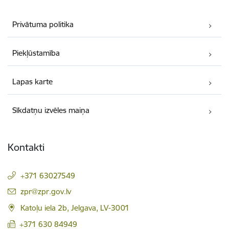
Privātuma politika
Piekļūstamība
Lapas karte
Sīkdatņu izvēles maiņa
Kontakti
+371 63027549
E-pasts:
zpr@zpr.gov.lv
Katoļu iela 2b, Jelgava, LV-3001
+371 630 84949