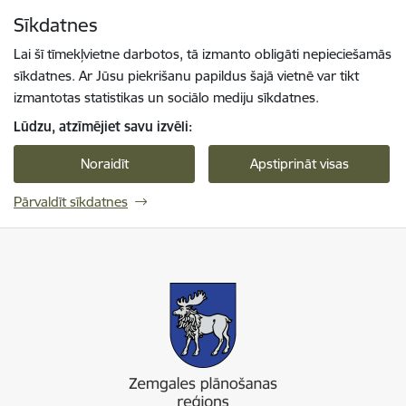
Pāriet uz lapas saturu
Sīkdatnes
Spied
lai meklētu
Enter
Lai šī tīmekļvietne darbotos, tā izmanto obligāti nepieciešamās
sīkdatnes. Ar Jūsu piekrišanu papildus šajā vietnē var tikt
izmantotas statistikas un sociālo mediju sīkdatnes.
Lūdzu, atzīmējiet savu izvēli:
Noraidīt
Apstiprināt visas
Pārvaldīt sīkdatnes
Zemgales plānošanas reģions