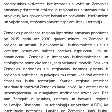
arodizglītības aktivitātes, bet izstrādā un ievieš arī Zemgales
attīstības prioritātēm atbilstīgus reģionālus un starptautiskus
projektus, kas galvenokārt balstīti uz pašvaldību ieteikumiem
un vajadzībām, cenšoties aptvert iespējami lielāku teritoriju.
Zemgales plānošanas reģiona Ilgtermiņa attīstības prioritātēs
no 2015. gada līdz 2030. gadam minēts, ka Zemgale ir
reģions ar attīstītu bioekonomiku, lauksaimniecību un uz
vietējiem resursiem balstītu pārtikas rūpniecību, kā arī
amatniecību. Zemgale ir intensīvās lauksaimniecības un
ekoloģiskās saimniekošanas „sadzīvošanas” modelis. Savukārt
Zemgales nacionālas un reģionālas nozīmes pilsētas ir
reģiona rūpniecības un pakalpojumu centri, kas dod attīstības
starojumu lauku teritorijām. Svarīga reģiona attīstības
prioritāte ir apdzīvoti Zemgales lauku apvidi, kur attīstās mazā
uzņēmējdarbība un ir saglabāta tradicionālā dzīves vide. Bez
tam Zemgale ir izglītības, zinātnes un inovāciju reģions
ar Latvijas Biozinātņu un tehnoloģiju universitāti (LBTU) kā
intelektuālo potenciālu Latvijas un Zemgales, īpaši lauku,