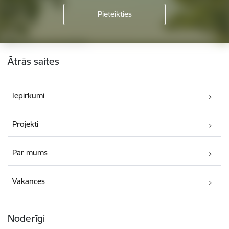
Kājene
Ātrās saites
Iepirkumi
Projekti
Par mums
Vakances
Noderīgi