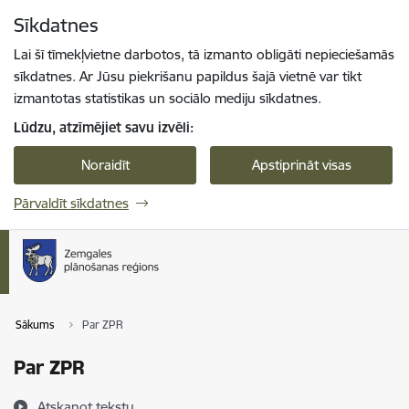
Pāriet uz lapas saturu
Sīkdatnes
Spied
lai meklētu
Enter
Lai šī tīmekļvietne darbotos, tā izmanto obligāti nepieciešamās
sīkdatnes. Ar Jūsu piekrišanu papildus šajā vietnē var tikt
izmantotas statistikas un sociālo mediju sīkdatnes.
Lūdzu, atzīmējiet savu izvēli:
Noraidīt
Apstiprināt visas
Pārvaldīt sīkdatnes
Sākums
Par ZPR
Par ZPR
Atskaņot tekstu