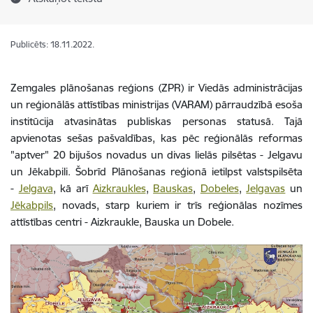
Publicēts: 18.11.2022.
Zemgales plānošanas reģions (ZPR) ir Viedās administrācijas
un reģionālās attīstības ministrijas (VARAM) pārraudzībā esoša
institūcija atvasinātas publiskas personas statusā. Tajā
apvienotas sešas pašvaldības, kas pēc reģionālās reformas
"aptver" 20 bijušos novadus un divas lielās pilsētas - Jelgavu
un Jēkabpili. Šobrīd Plānošanas reģionā ietilpst valstspilsēta
-
Jelgava
, kā arī
Aizkraukles
,
Bauskas
,
Dobeles
,
Jelgavas
un
Jēkabpils
, novads, starp kuriem ir trīs reģionālas nozīmes
attīstības centri - Aizkraukle, Bauska un Dobele.