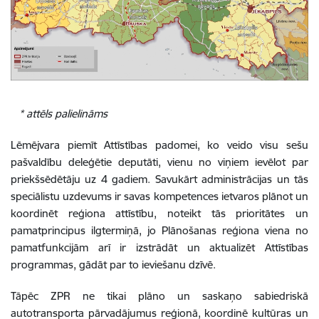
* attēls palielināms
Lēmējvara piemīt Attīstības padomei, ko veido visu sešu
pašvaldību deleģētie deputāti, vienu no viņiem ievēlot par
priekšsēdētāju uz 4 gadiem. Savukārt administrācijas un tās
speciālistu uzdevums ir savas kompetences ietvaros plānot un
koordinēt reģiona attīstību, noteikt tās prioritātes un
pamatprincipus ilgtermiņā, jo Plānošanas reģiona viena no
pamatfunkcijām arī ir izstrādāt un aktualizēt Attīstības
programmas, gādāt par to ieviešanu dzīvē.
Tāpēc ZPR ne tikai plāno un saskaņo sabiedriskā
autotransporta pārvadājumus reģionā, koordinē kultūras un