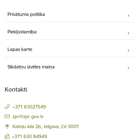
Privātuma politika
Piekļūstamība
Lapas karte
Sīkdatņu izvēles maiņa
Kontakti
+371 63027549
E-pasts:
zpr@zpr.gov.lv
Katoļu iela 2b, Jelgava, LV-3001
+371 630 84949