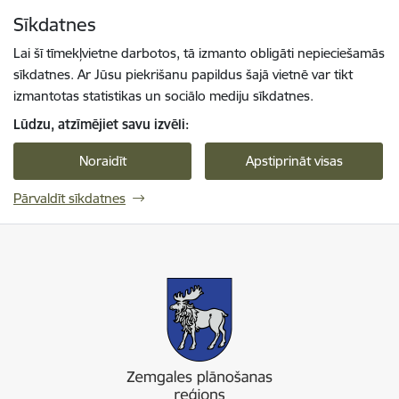
Pāriet uz lapas saturu
Sīkdatnes
Spied
lai meklētu
Enter
Lai šī tīmekļvietne darbotos, tā izmanto obligāti nepieciešamās
sīkdatnes. Ar Jūsu piekrišanu papildus šajā vietnē var tikt
izmantotas statistikas un sociālo mediju sīkdatnes.
Lūdzu, atzīmējiet savu izvēli:
Noraidīt
Apstiprināt visas
Pārvaldīt sīkdatnes
Zemgales plānošanas reģions