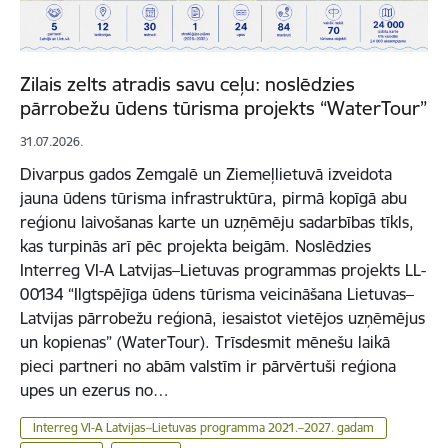
Zilais zelts atradis savu ceļu: noslēdzies
pārrobežu ūdens tūrisma projekts “WaterTour”
31.07.2026.
Divarpus gados Zemgalē un Ziemeļlietuvā izveidota
jauna ūdens tūrisma infrastruktūra, pirmā kopīgā abu
reģionu laivošanas karte un uzņēmēju sadarbības tīkls,
kas turpinās arī pēc projekta beigām. Noslēdzies
Interreg VI-A Latvijas–Lietuvas programmas projekts LL-
00134 “Ilgtspējīga ūdens tūrisma veicināšana Lietuvas–
Latvijas pārrobežu reģionā, iesaistot vietējos uzņēmējus
un kopienas” (WaterTour). Trīsdesmit mēnešu laikā
pieci partneri no abām valstīm ir pārvērtuši reģiona
upes un ezerus no…
Interreg VI-A Latvijas–Lietuvas programma 2021.–2027. gadam