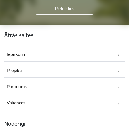
Kājene
Ātrās saites
Iepirkumi
Projekti
Par mums
Vakances
Noderīgi