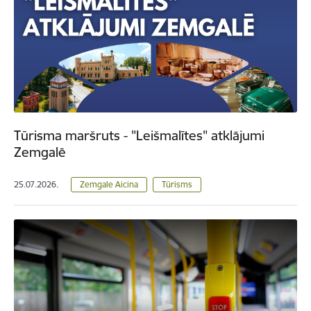
Tūrisma maršruts - "Leišmalītes" atklājumi
Zemgalē
25.07.2026.
Zemgale Aicina
Tūrisms