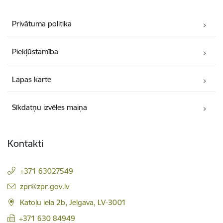
Privātuma politika
Piekļūstamība
Lapas karte
Sīkdatņu izvēles maiņa
Kontakti
+371 63027549
E-pasts:
zpr@zpr.gov.lv
Katoļu iela 2b, Jelgava, LV-3001
+371 630 84949