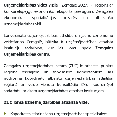
Uzņēmējdarbības vides vīzija
(Zemgale 2027) - reģions ar
konkurētspējīgu ekonomiku, eksporta pieaugumu Zemgales
ekonomikas specializācijas nozarēs un atbalstošu
uzņēmējdarbības vidi.
Lai veicinātu uzņēmējdarbības attīstību un jaunu uzņēmumu
veidošanos Zemgalē, būtiska ir uzņēmējdarbības atbalsta
institūciju sadarbība, kur lielu lomu spēlē
Zemgales
Uzņēmējdarbības centrs.
Zemgales uzņēmējdarbības centrs (ZUC) ir atbalsta punkts
reģionā esošajiem un topošajiem komersantiem, tas
nodrošina koordinētu atbalstu uzņēmējdarbības attīstībai
reģionā un veido vienotu konsultāciju tīklu, koordinējot
sadarbību ar citām uzņēmējdarbības atbalsta institūcijām.
ZUC loma uzņēmējdarbības atbalsta vidē:
Kapacitātes stiprināšana uzņēmējdarbības speciālistiem