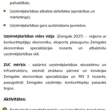
pašvaldībās;
Uzņēmējdarbības atbalsta aktivitātes (apmācības un
mārketings);
Uzņēmējdarbības gara audzināšana jauniešos.
Uzņēmējdarbības vides vīzija
(Zemgale 2027) - reģions ar
konkurētspējīgu ekonomiku, eksporta pieaugumu Zemgales
ekonomikas specializācijas nozarēs un atbalstošu
uzņēmējdarbības vidi.
ZUC mērķis
- sakārtot uzņēmējdarbības ekosistēmu un
infrastruktūru, veicināt zināšanu pārnesi un inovācijas
Zemgales ekonomikas specializācijas un RIS 3 nozarēs,
paaugstināt Zemgales uzņēmēju konkurētspēju pasaules
tirgos.
Aktivitātes:
Nodrošināt pamatinformāciju un konsultācijas topošajiem