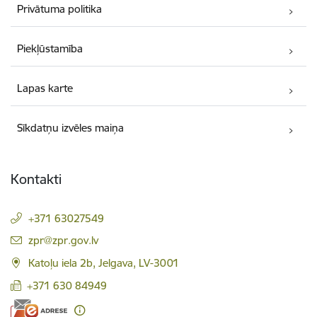
Privātuma politika
Piekļūstamība
Lapas karte
Sīkdatņu izvēles maiņa
Kontakti
+371 63027549
E-pasts:
zpr@zpr.gov.lv
Katoļu iela 2b, Jelgava, LV-3001
+371 630 84949