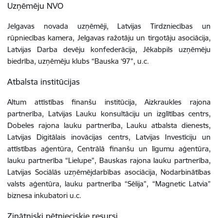
Uzņēmēju NVO
Jelgavas novada uzņēmēji, Latvijas Tirdzniecības un
rūpniecības kamera, Jelgavas ražotāju un tirgotāju asociācija,
Latvijas Darba devēju konfederācija, Jēkabpils uzņēmēju
biedrība, uzņēmēju klubs “Bauska ‘97”, u.c.
Atbalsta institūcijas
Altum attīstības finanšu institūcija, Aizkraukles rajona
partnerība, Latvijas Lauku konsultāciju un izglītības centrs,
Dobeles rajona lauku partnerība, Lauku atbalsta dienests,
Latvijas Digitālais inovācijas centrs, Latvijas Investīciju un
attīstības aģentūra, Centrālā finanšu un līgumu aģentūra,
lauku partnerība “Lielupe”, Bauskas rajona lauku partnerība,
Latvijas Sociālās uzņēmējdarbības asociācija, Nodarbinātības
valsts aģentūra, lauku partnerība “Sēlija”, “Magnetic Latvia”
biznesa inkubatori u.c.
Zinātniski pētnieciskie resursi