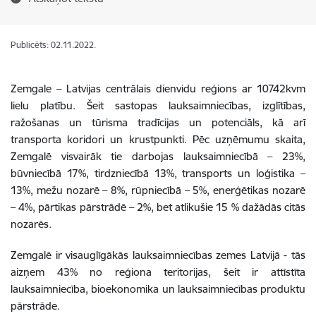
Publicēts: 02.11.2022.
Zemgale – Latvijas centrālais dienvidu reģions ar 10742kvm
lielu platību. Šeit sastopas lauksaimniecības, izglītības,
ražošanas un tūrisma tradīcijas un potenciāls, kā arī
transporta koridori un krustpunkti. Pēc uzņēmumu skaita,
Zemgalē visvairāk tie darbojas lauksaimniecībā – 23%,
būvniecībā 17%, tirdzniecībā 13%, transports un loģistika –
13%, mežu nozarē – 8%, rūpniecībā – 5%, enerģētikas nozarē
– 4%, pārtikas pārstrādē – 2%, bet atlikušie 15 % dažādās citās
nozarēs.
Zemgalē ir visauglīgākās lauksaimniecības zemes Latvijā - tās
aizņem 43% no reģiona teritorijas, šeit ir attīstīta
lauksaimniecība, bioekonomika un lauksaimniecības produktu
pārstrāde.