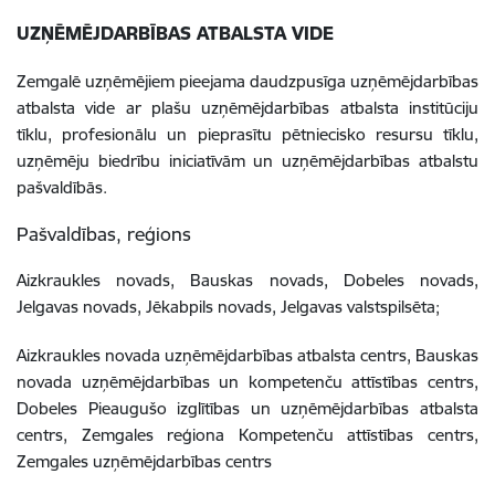
UZŅĒMĒJDARBĪBAS ATBALSTA VIDE
Zemgalē uzņēmējiem pieejama daudzpusīga uzņēmējdarbības
atbalsta vide ar plašu uzņēmējdarbības atbalsta institūciju
tīklu, profesionālu un pieprasītu pētniecisko resursu tīklu,
uzņēmēju biedrību iniciatīvām un uzņēmējdarbības atbalstu
pašvaldībās.
Pašvaldības, reģions
Aizkraukles novads, Bauskas novads, Dobeles novads,
Jelgavas novads, Jēkabpils novads, Jelgavas valstspilsēta;
Aizkraukles novada uzņēmējdarbības atbalsta centrs, Bauskas
novada uzņēmējdarbības un kompetenču attīstības centrs,
Dobeles Pieaugušo izglītības un uzņēmējdarbības atbalsta
centrs, Zemgales reģiona Kompetenču attīstības centrs,
Zemgales uzņēmējdarbības centrs