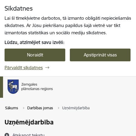
Pāriet uz lapas saturu
Sīkdatnes
Spied
lai meklētu
Enter
Lai šī tīmekļvietne darbotos, tā izmanto obligāti nepieciešamās
sīkdatnes. Ar Jūsu piekrišanu papildus šajā vietnē var tikt
izmantotas statistikas un sociālo mediju sīkdatnes.
Lūdzu, atzīmējiet savu izvēli:
Noraidīt
Apstiprināt visas
Pārvaldīt sīkdatnes
Sākums
Darbības jomas
Uzņēmējdarbība
Uzņēmējdarbība
Atskaņot tekstu