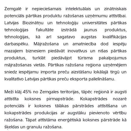
Zemgalē ir nepieciešamais intelektuālais un zinātniskais
potenciāls pārtikas produktu ražošanas uzņēmumu attīstībai.
Latvijas Biozinātņu un tehnoloģiju universitātes pārtikas
tehnoloģijas fakultāte izstrādā jaunus produktus,
tehnoloģijas, kā arī sagatavo augstas kvalifikācijas
darbaspēku. Mājražošana un amatniecība dod iespēju
mazajiem biznesiem piedāvāt inovatīvus un nišas pārtikas
produktus, turklāt piedāvājot tūrisma pakalpojumus
mājražošanas vietās. Pārtikas ražošana reģiona uzņēmējiem
sniedz iespējamu importa preču aizstāšanu lokālajā tirgū un
kvalitatīvo Latvijas pārtikas preču eksporta palielināšanu.
Meži klāj 45% no Zemgales teritorijas, tāpēc reģionā ir augsti
attīstīta koksnes pirmapstrāde. Kokapstrādes nozarē
potenciāls ir koksnes tālākas pārstrādes attīstīšana un
kokapstrādes produkcijas ar augstāku pievienoto vērtību
ražošana. Tāpat attīstāma enerģētiskā koksnes pārstrāde kā
šķeldas un granulu ražošana.