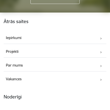
Kājene
Ātrās saites
Iepirkumi
Projekti
Par mums
Vakances
Noderīgi