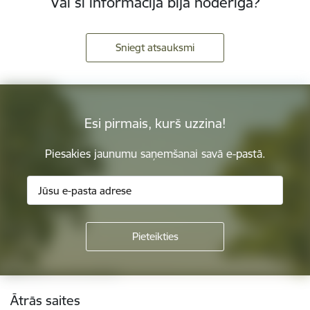
Vai šī informācija bija noderīga?
Sniegt atsauksmi
Esi pirmais, kurš uzzina!
Piesakies jaunumu saņemšanai savā e-pastā.
Kājene
Ātrās saites