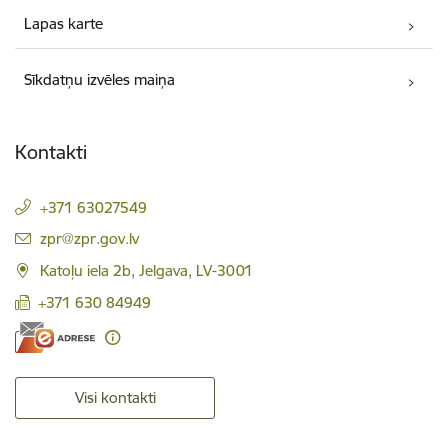
Lapas karte
Sīkdatņu izvēles maiņa
Kontakti
+371 63027549
E-pasts:
zpr@zpr.gov.lv
Katoļu iela 2b, Jelgava, LV-3001
+371 630 84949
Visi kontakti