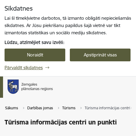
Pāriet uz lapas saturu
Sīkdatnes
Spied
lai meklētu
Enter
Lai šī tīmekļvietne darbotos, tā izmanto obligāti nepieciešamās
sīkdatnes. Ar Jūsu piekrišanu papildus šajā vietnē var tikt
izmantotas statistikas un sociālo mediju sīkdatnes.
Lūdzu, atzīmējiet savu izvēli:
Noraidīt
Apstiprināt visas
Pārvaldīt sīkdatnes
Sākums
Darbības jomas
Tūrisms
Tūrisma informācijas centri un
Tūrisma informācijas centri un punkti