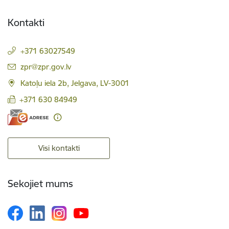
Kontakti
+371 63027549
E-pasts:
zpr@zpr.gov.lv
Katoļu iela 2b, Jelgava, LV-3001
+371 630 84949
Visi kontakti
Sekojiet mums