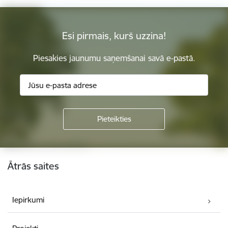
Esi pirmais, kurš uzzina!
Piesakies jaunumu saņemšanai savā e-pastā.
Kājene
Ātrās saites
Iepirkumi