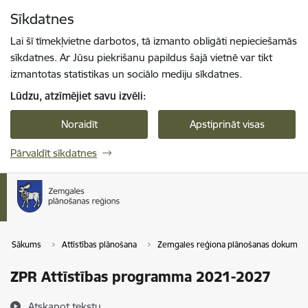
Pāriet uz lapas saturu
Sīkdatnes
Spied
lai meklētu
Enter
Lai šī tīmekļvietne darbotos, tā izmanto obligāti nepieciešamās
sīkdatnes. Ar Jūsu piekrišanu papildus šajā vietnē var tikt
izmantotas statistikas un sociālo mediju sīkdatnes.
Lūdzu, atzīmējiet savu izvēli:
Noraidīt
Apstiprināt visas
Pārvaldīt sīkdatnes
Sākums
Attīstības plānošana
Zemgales reģiona plānošanas dokument
ZPR Attīstības programma 2021-2027
Atskaņot tekstu