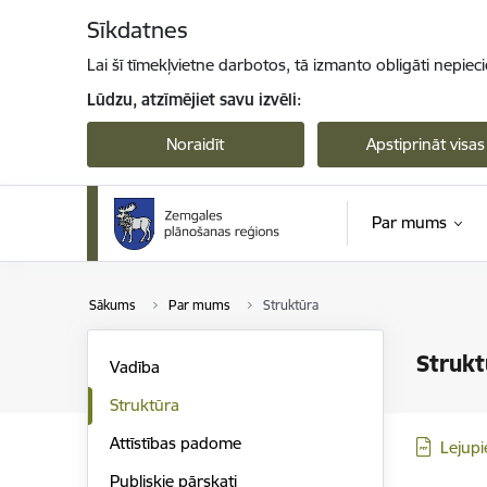
Pāriet uz lapas saturu
Sīkdatnes
Lai šī tīmekļvietne darbotos, tā izmanto obligāti nepiec
Lūdzu, atzīmējiet savu izvēli:
Noraidīt
Apstiprināt visas
Par mums
Sākums
Par mums
Struktūra
Strukt
Vadība
Struktūra
Attīstības padome
Lejupi
Publiskie pārskati