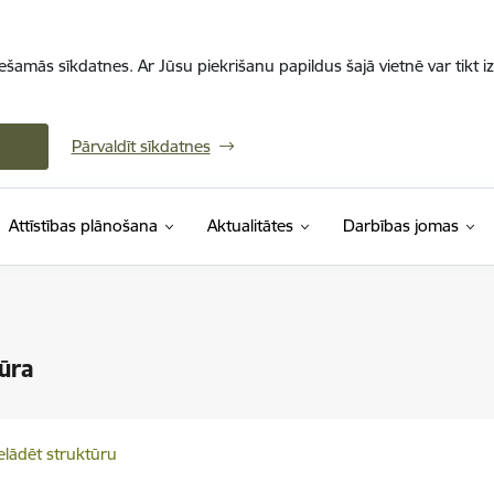
iešamās sīkdatnes. Ar Jūsu piekrišanu papildus šajā vietnē var tikt i
Pārvaldīt sīkdatnes
Attīstības plānošana
Aktualitātes
Darbības jomas
ūra
elādēt struktūru