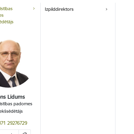
īstības
Izpilddirektors
es
ēdētājs
ns Līdums
īstības padomes
iekšsēdētājs
371 29276729