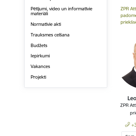
ZPR Att
Pētījumi, video un informatīvie
materiāli
padom
priekšs
Normatīvie akti
Trauksmes celšana
Budžets
Iepirkumi
Vakances
Projekti
Leo
ZPR Att
pr
+