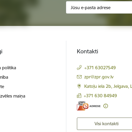
i
Kontakti
 politika
+371 63027549
E-pasts:
zpr@zpr.gov.lv
mība
Katoļu iela 2b, Jelgava,
te
+371 630 84949
izvēles maiņa
Visi kontakti