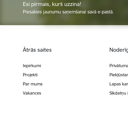
Esi pirmais, kurš uzzina!
Piesakies jaunumu saņemšanai savā e-pastā.
Kājene
Ātrās saites
Noderīg
Iepirkumi
Privātuma
Projekti
Piekļūsta
Par mums
Lapas kar
Vakances
Sīkdatņu 