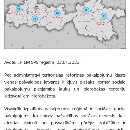
Avots: LR LM SPS reģistrs, 02.01.2023.
Pēc administratīvi teritoriālās reformas pakalpojumu klāsts
vienas pašvaldības ietvaros ir kļuvis plašāks, tomēr sociālo
pakalpojumu pieejamība lauku un pierobežas teritoriju
iedzīvotājiem ir ierobežota.
Visvairāk izplatītais pakalpojums reģionā ir sociālais darba
pakalpojums, ko sniedz pašvaldības sociālais dienests, kas
atrodas ikvienā no pašvaldībām, pārējie izplatītākie ir
pakalpojumi, kuriem nav nepieciešama specifiska