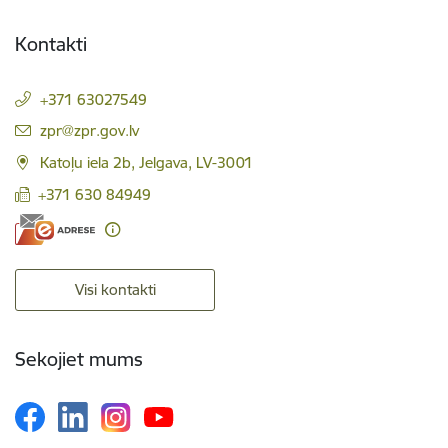
Kontakti
+371 63027549
E-pasts:
zpr@zpr.gov.lv
Katoļu iela 2b, Jelgava, LV-3001
+371 630 84949
Visi kontakti
Sekojiet mums