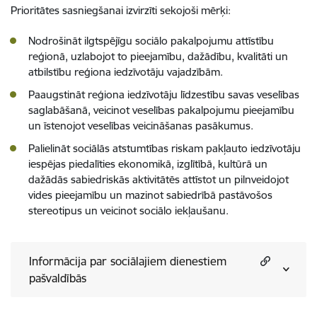
Prioritātes sasniegšanai izvirzīti sekojoši mērķi:
Nodrošināt ilgtspējīgu sociālo pakalpojumu attīstību
reģionā, uzlabojot to pieejamību, dažādību, kvalitāti un
atbilstību reģiona iedzīvotāju vajadzībām.
Paaugstināt reģiona iedzīvotāju līdzestību savas veselības
saglabāšanā, veicinot veselības pakalpojumu pieejamību
un īstenojot veselības veicināšanas pasākumus.
Palielināt sociālās atstumtības riskam pakļauto iedzīvotāju
iespējas piedalīties ekonomikā, izglītībā, kultūrā un
dažādās sabiedriskās aktivitātēs attīstot un pilnveidojot
vides pieejamību un mazinot sabiedrībā pastāvošos
stereotipus un veicinot sociālo iekļaušanu.
Informācija par sociālajiem dienestiem
pašvaldībās