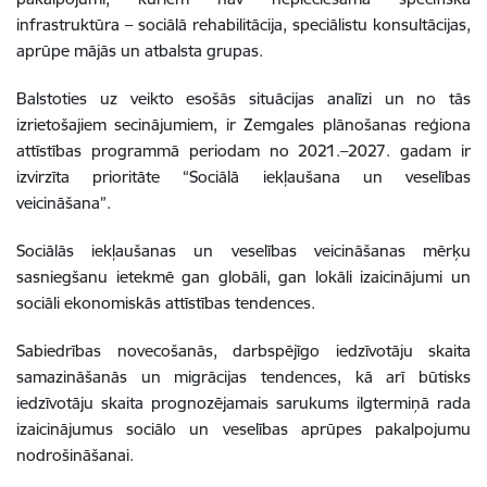
infrastruktūra – sociālā rehabilitācija, speciālistu konsultācijas,
aprūpe mājās un atbalsta grupas.
Balstoties uz veikto esošās situācijas analīzi un no tās
izrietošajiem secinājumiem, ir Zemgales plānošanas reģiona
attīstības programmā periodam no 2021.–2027. gadam ir
izvirzīta prioritāte “Sociālā iekļaušana un veselības
veicināšana”.
Sociālās iekļaušanas un veselības veicināšanas mērķu
sasniegšanu ietekmē gan globāli, gan lokāli izaicinājumi un
sociāli ekonomiskās attīstības tendences.
Sabiedrības novecošanās, darbspējīgo iedzīvotāju skaita
samazināšanās un migrācijas tendences, kā arī būtisks
iedzīvotāju skaita prognozējamais sarukums ilgtermiņā rada
izaicinājumus sociālo un veselības aprūpes pakalpojumu
nodrošināšanai.