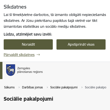
Pāriet uz lapas saturu
Sīkdatnes
Spied
lai meklētu
Enter
Lai šī tīmekļvietne darbotos, tā izmanto obligāti nepieciešamās
sīkdatnes. Ar Jūsu piekrišanu papildus šajā vietnē var tikt
izmantotas statistikas un sociālo mediju sīkdatnes.
Lūdzu, atzīmējiet savu izvēli:
Noraidīt
Apstiprināt visas
Pārvaldīt sīkdatnes
Sākums
Darbības jomas
Sociālie pakalpojumi
Sociālie pakalpoju
Sociālie pakalpojumi