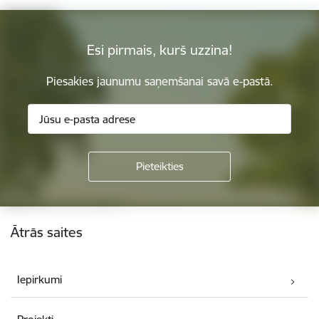
Esi pirmais, kurš uzzina!
Piesakies jaunumu saņemšanai savā e-pastā.
Kājene
Ātrās saites
Iepirkumi