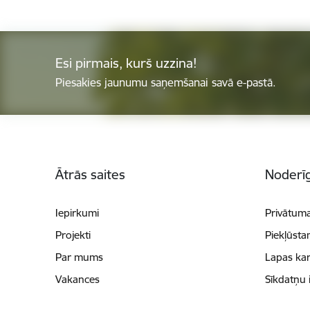
Esi pirmais, kurš uzzina!
Piesakies jaunumu saņemšanai savā e-pastā.
Kājene
Ātrās saites
Noderīg
Iepirkumi
Privātuma
Projekti
Piekļūsta
Par mums
Lapas kar
Vakances
Sīkdatņu 