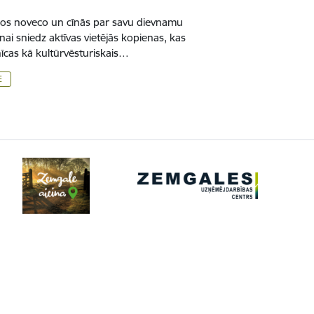
kos noveco un cīnās par savu dievnamu
ai sniedz aktīvas vietējās kopienas, kas
nīcas kā kultūrvēsturiskais…
E