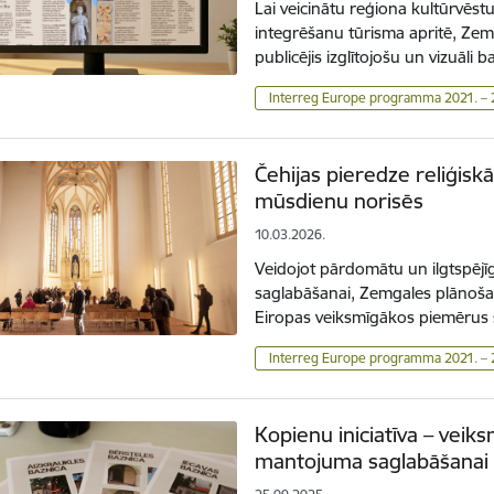
Lai veicinātu reģiona kultūrvēs
integrēšanu tūrisma apritē, Ze
publicējis izglītojošu un vizuāl
Interreg Europe programma 2021. –
Čehijas pieredze reliģis
mūsdienu norisēs
10.03.2026.
Veidojot pārdomātu un ilgtspējī
saglabāšanai, Zemgales plānošan
Eiropas veiksmīgākos piemērus
Interreg Europe programma 2021. –
Kopienu iniciatīva – veiks
mantojuma saglabāšanai 