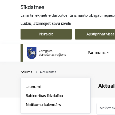
Pāriet uz lapas saturu
Sīkdatnes
Lai šī tīmekļvietne darbotos, tā izmanto obligāti nepiec
Lūdzu, atzīmējiet savu izvēli:
Noraidīt
Apstiprināt visas
Par mums
Sākums
Aktualitātes
Aktual
Jaunumi
Sabiedrības līdzdalība
Notikumu kalendārs
Meklēt akt