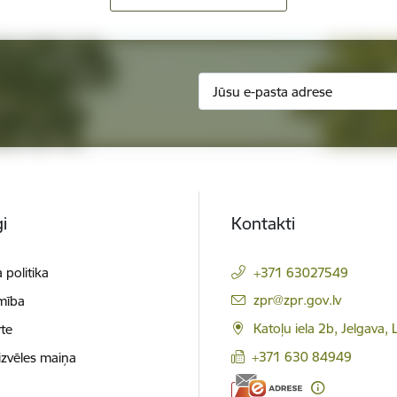
i
Kontakti
 politika
+371 63027549
E-pasts:
zpr@zpr.gov.lv
mība
Katoļu iela 2b, Jelgava,
te
+371 630 84949
izvēles maiņa