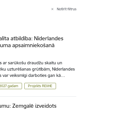
Notīrīt filtrus
līta atbildība: Nīderlandes
ojuma apsaimniekošanā
as ar sarūkošu draudžu skaitu un
ēku uzturēšanas grūtībām, Nīderlandes
as var veiksmīgi darboties gan kā…
 2027.gadam
Projekts REliHE
jumu: Zemgalē izveidots