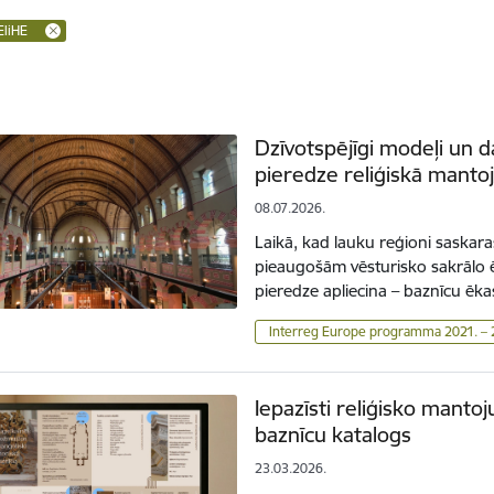
EliHE
Dzīvotspējīgi modeļi un da
pieredze reliģiskā mant
08.07.2026.
Laikā, kad lauku reģioni saskar
pieaugošām vēsturisko sakrālo 
pieredze apliecina – baznīcu ēk
Interreg Europe programma 2021. –
Iepazīsti reliģisko manto
baznīcu katalogs
23.03.2026.