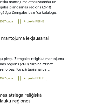
turiskā mantojuma atpazīstamību un
mgales plānošanas reģions (ZPR)
i bagātīgu Zemgales baznīcu katalogu…
 2027.gadam
Projekts REliHE
kā mantojuma iekļaušanai
gu pieeju Zemgales reliģiskā mantojuma
as reģions (ZPR) turpina izzināt
 seno baznīcu pārtapšanai par…
 2027.gadam
Projekts REliHE
mes atslēga reliģiskā
lauku reģionos