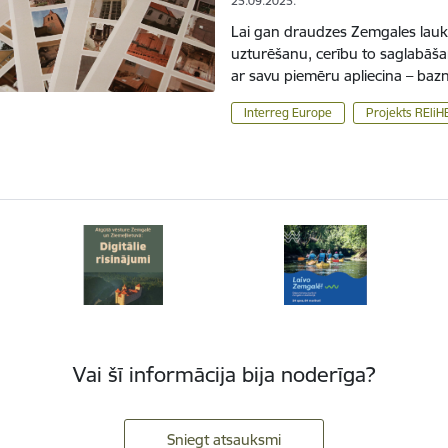
25.09.2025.
Lai gan draudzes Zemgales lau
uzturēšanu, cerību to saglabāšan
ar savu piemēru apliecina – baz
Interreg Europe
Projekts REliH
Vai šī informācija bija noderīga?
Sniegt atsauksmi