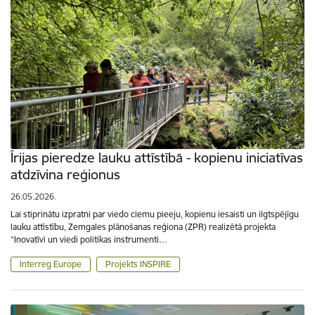
Īrijas pieredze lauku attīstībā - kopienu iniciatīvas
atdzīvina reģionus
26.05.2026.
Lai stiprinātu izpratni par viedo ciemu pieeju, kopienu iesaisti un ilgtspējīgu
lauku attīstību, Zemgales plānošanas reģiona (ZPR) realizētā projekta
“Inovatīvi un viedi politikas instrumenti…
Interreg Europe
Projekts INSPIRE