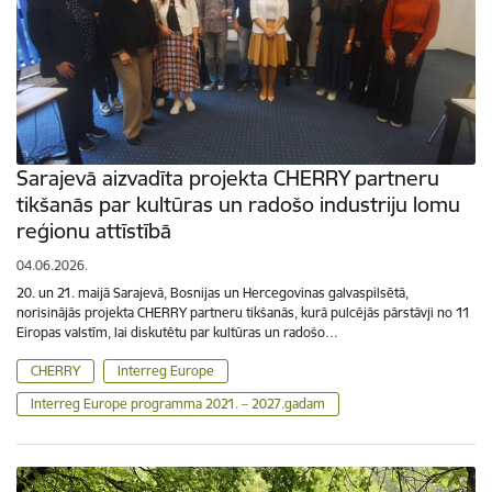
Sarajevā aizvadīta projekta CHERRY partneru
tikšanās par kultūras un radošo industriju lomu
reģionu attīstībā
04.06.2026.
20. un 21. maijā Sarajevā, Bosnijas un Hercegovinas galvaspilsētā,
norisinājās projekta CHERRY partneru tikšanās, kurā pulcējās pārstāvji no 11
Eiropas valstīm, lai diskutētu par kultūras un radošo…
CHERRY
Interreg Europe
Interreg Europe programma 2021. – 2027.gadam