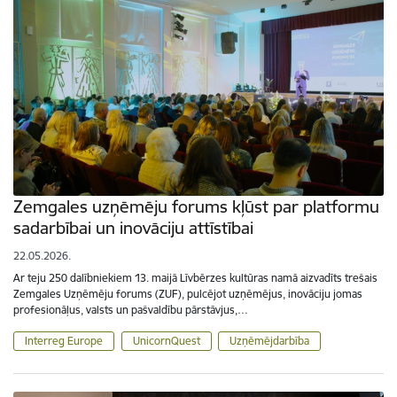
Zemgales uzņēmēju forums kļūst par platformu
sadarbībai un inovāciju attīstībai
22.05.2026.
Ar teju 250 dalībniekiem 13. maijā Līvbērzes kultūras namā aizvadīts trešais
Zemgales Uzņēmēju forums (ZUF), pulcējot uzņēmējus, inovāciju jomas
profesionāļus, valsts un pašvaldību pārstāvjus,…
Interreg Europe
UnicornQuest
Uzņēmējdarbība