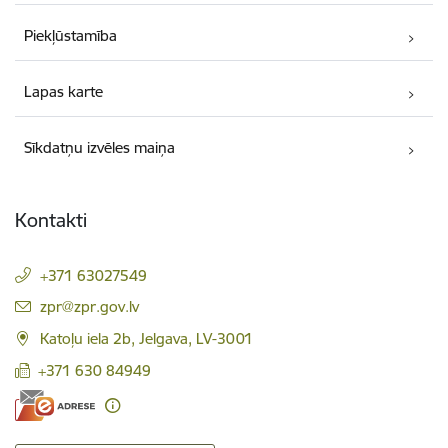
Piekļūstamība
Lapas karte
Sīkdatņu izvēles maiņa
Kontakti
+371 63027549
E-pasts:
zpr@zpr.gov.lv
Katoļu iela 2b, Jelgava, LV-3001
+371 630 84949