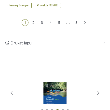
Interreg Europe
Projekts REliHE
Lapošana
…
1
2
3
4
5
8
Pašreizējā lapa
Lapa
Lapa
Lapa
Lapa
Drukāt lapu