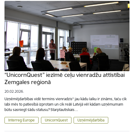
“UnicornQuest” iezīmē ceļu vienradžu attīstībai
Zemgales reģionā
20.02.2026.
Uzņēmējdarbības vidē termins vienradzis* jau kādu laiku ir zināms, taču cik
labi mēs to patiesībā izprotam un cik reāli Latvijā vēl kādam uzņēmumam
būtu sasniegt šādu statusu? Starptautiskais…
Interreg Europe
UnicornQuest
Uzņēmējdarbība