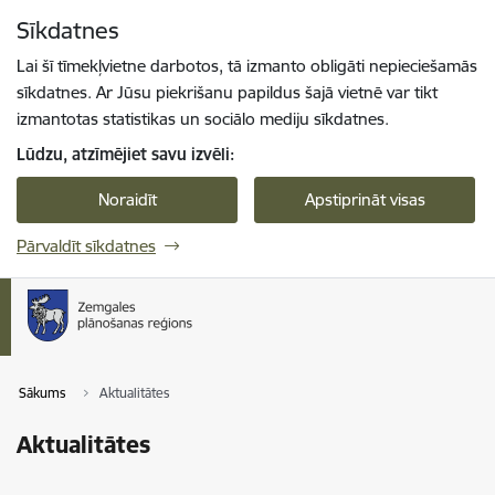
Pāriet uz lapas saturu
Sīkdatnes
Spied
lai meklētu
Enter
Lai šī tīmekļvietne darbotos, tā izmanto obligāti nepieciešamās
sīkdatnes. Ar Jūsu piekrišanu papildus šajā vietnē var tikt
izmantotas statistikas un sociālo mediju sīkdatnes.
Lūdzu, atzīmējiet savu izvēli:
Noraidīt
Apstiprināt visas
Pārvaldīt sīkdatnes
Sākums
Aktualitātes
Aktualitātes