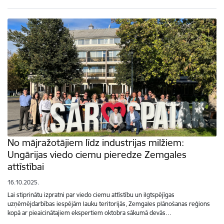
No mājražotājiem līdz industrijas milžiem:
Ungārijas viedo ciemu pieredze Zemgales
attīstībai
16.10.2025.
Lai stiprinātu izpratni par viedo ciemu attīstību un ilgtspējīgas
uzņēmējdarbības iespējām lauku teritorijās, Zemgales plānošanas reģions
kopā ar pieaicinātajiem ekspertiem oktobra sākumā devās…