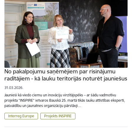
No pakalpojumu saņēmējiem par risinājumu
radītājiem - kā lauku teritorijās noturēt jauniešus
31.03.2026.
Jaunieši kā viedo ciemu un inovāciju virzītājspēks – ar šādu vadmotīvu
projekta "INSPIRE" ietvaros Bauskā 25. martā tikās lauku attīstības eksperti,
pašvaldību un jaunatnes organizāciju pārstāvji…
Interreg Europe
Projekts INSPIRE