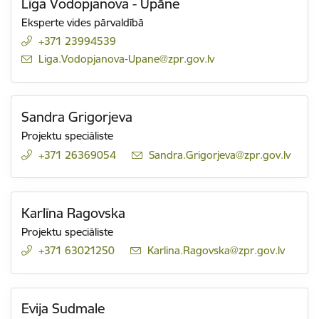
Līga Vodopjanova - Upāne
Eksperte vides pārvaldībā
+371 23994539
E-pasts:
Liga.Vodopjanova-Upane@zpr.gov.lv
Sandra Grigorjeva
Projektu speciāliste
+371 26369054
E-pasts:
Sandra.Grigorjeva@zpr.gov.lv
Karlīna Ragovska
Projektu speciāliste
+371 63021250
E-pasts:
Karlina.Ragovska@zpr.gov.lv
Evija Sudmale