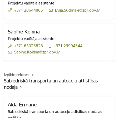
Projektu vadītāja asistente
+371 28644865
E-pasts:
Evija.Sudmale@zpr.gov.lv
Sabīne Kokina
Projektu vadītāja asistente
+371 63025828
+371 23994544
E-pasts:
Sabine.Kokina@zpr.gov.lv
Izpilddirektors
Sabiedriskā transporta un autoceļu attīstības
nodaļa
Alda Ērmane
Sabiedriskā transporta un autoceļu attīstības nodaļas
vadītāja