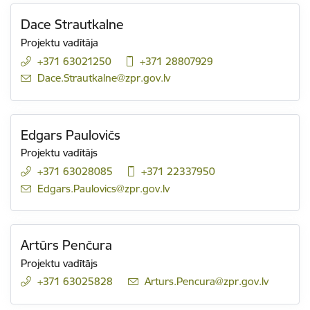
Dace Strautkalne
Projektu vadītāja
+371 63021250
+371 28807929
E-pasts:
Dace.Strautkalne@zpr.gov.lv
Edgars Paulovičs
Projektu vadītājs
+371 63028085
+371 22337950
E-pasts:
Edgars.Paulovics@zpr.gov.lv
Artūrs Penčura
Projektu vadītājs
+371 63025828
E-pasts:
Arturs.Pencura@zpr.gov.lv