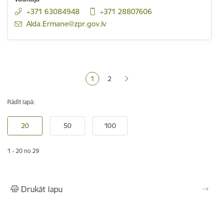
+371 63084948
+371 28807606
E-pasts:
Alda.Ermane@zpr.gov.lv
Lapošana
1
2
Pašreizējā lapa
Lapa
Rādīt lapā:
1 - 20 no 29
Drukāt lapu