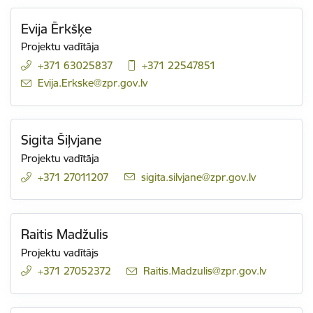
Evija Ērkšķe
Projektu vadītāja
+371 63025837
+371 22547851
E-pasts:
Evija.Erkske@zpr.gov.lv
Sigita Šiļvjane
Projektu vadītāja
+371 27011207
E-pasts:
sigita.silvjane@zpr.gov.lv
Raitis Madžulis
Projektu vadītājs
+371 27052372
E-pasts:
Raitis.Madzulis@zpr.gov.lv