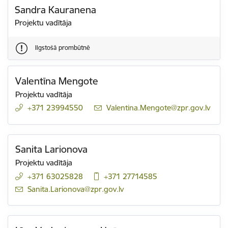
Sandra Kauranena
Projektu vadītāja
Ilgstošā prombūtnē
Valentīna Mengote
Projektu vadītāja
+371 23994550
E-pasts:
Valentina.Mengote@zpr.gov.lv
Sanita Larionova
Projektu vadītāja
+371 63025828
+371 27714585
E-pasts:
Sanita.Larionova@zpr.gov.lv