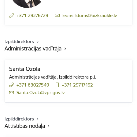
+371 29276729
E-pasts:
leons.lidums@aizkraukle.lv
Izpilddirektors
Administrācijas vadītāja
Santa Ozola
Administrācijas vadītāja,
Izpilddirektora p.i.
+371 63027549
+371 29717192
E-pasts:
Santa.Ozola@zpr.gov.lv
Izpilddirektors
Attīstības nodaļa