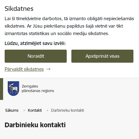
Pāriet uz lapas saturu
Sīkdatnes
Spied
lai meklētu
Enter
Lai šī tīmekļvietne darbotos, tā izmanto obligāti nepieciešamās
sīkdatnes. Ar Jūsu piekrišanu papildus šajā vietnē var tikt
izmantotas statistikas un sociālo mediju sīkdatnes.
Lūdzu, atzīmējiet savu izvēli:
Noraidīt
Apstiprināt visas
Pārvaldīt sīkdatnes
Sākums
Kontakti
Darbinieku kontakti
Darbinieku kontakti