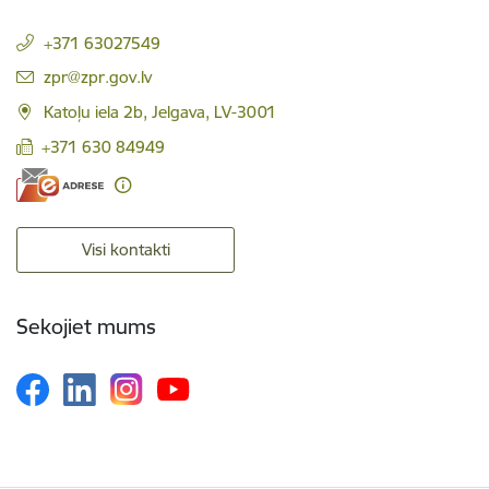
+371 63027549
E-pasts:
zpr@zpr.gov.lv
Katoļu iela 2b, Jelgava, LV-3001
+371 630 84949
Visi kontakti
Sekojiet mums