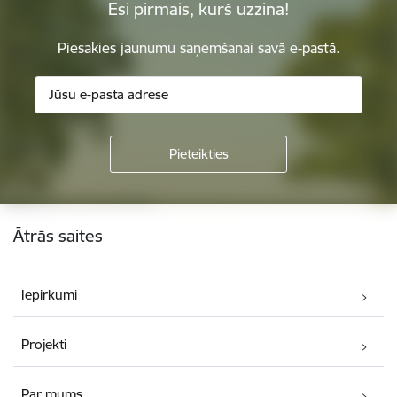
Esi pirmais, kurš uzzina!
Piesakies jaunumu saņemšanai savā e-pastā.
Kājene
Ātrās saites
Iepirkumi
Projekti
Par mums