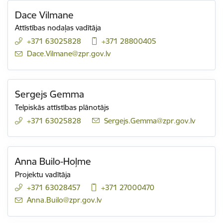
Dace Vilmane
Attīstības nodaļas vadītāja
+371 63025828
+371 28800405
E-pasts:
Dace.Vilmane@zpr.gov.lv
Sergejs Gemma
Telpiskās attīstības plānotājs
+371 63025828
E-pasts:
Sergejs.Gemma@zpr.gov.lv
Anna Builo-Hoļme
Projektu vadītāja
+371 63028457
+371 27000470
E-pasts:
Anna.Builo@zpr.gov.lv