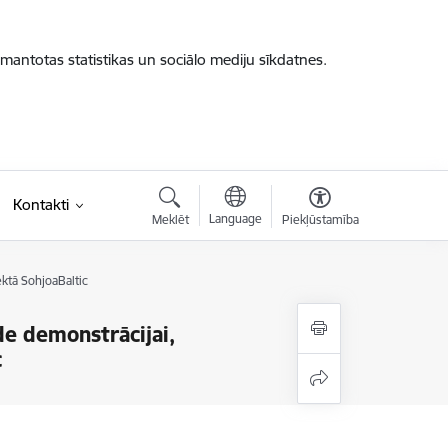
zmantotas statistikas un sociālo mediju sīkdatnes.
Kontakti
Language
Meklēt
Piekļūstamība
ktā SohjoaBaltic
de demonstrācijai,
c