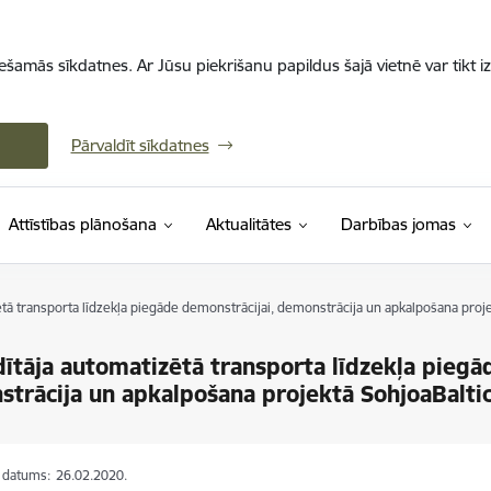
iešamās sīkdatnes. Ar Jūsu piekrišanu papildus šajā vietnē var tikt i
Pārvaldīt sīkdatnes
Attīstības plānošana
Aktualitātes
Darbības jomas
tā transporta līdzekļa piegāde demonstrācijai, demonstrācija un apkalpošana proje
ītāja automatizētā transporta līdzekļa piegā
trācija un apkalpošana projektā SohjoaBalti
s datums:
26.02.2020.