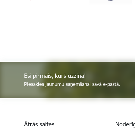
Esi pirmais, kurš uzzina!
Piesakies jaunumu saņemšanai savā e-pastā.
Kājene
Ātrās saites
Noderīg