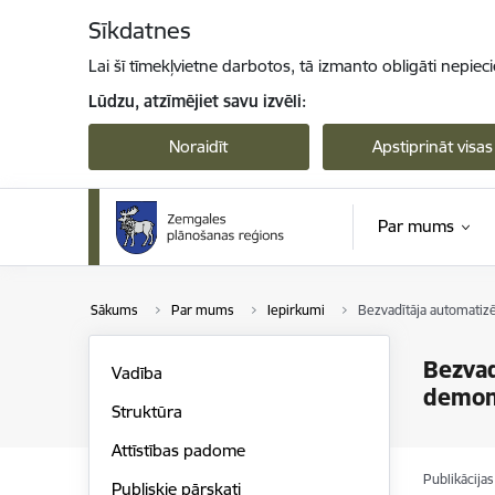
Pāriet uz lapas saturu
Sīkdatnes
Lai šī tīmekļvietne darbotos, tā izmanto obligāti nepiec
Lūdzu, atzīmējiet savu izvēli:
Noraidīt
Apstiprināt visas
Par mums
Sākums
Par mums
Iepirkumi
Bezvadītāja automatizē
Bezvad
Vadība
demons
Struktūra
Attīstības padome
Publikācija
Publiskie pārskati