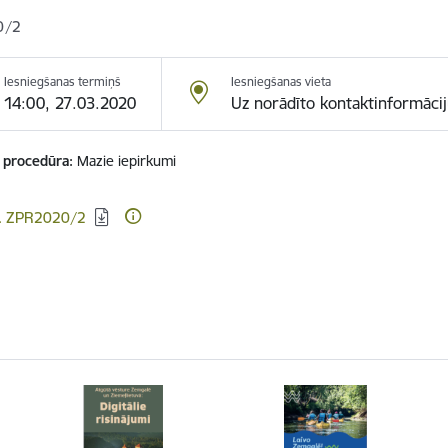
0/2
Iesniegšanas termiņš
Iesniegšanas vieta
14:00, 27.03.2020
Uz norādīto kontaktinformācij
 procedūra
Mazie iepirkumi
dēt:
r. ZPR2020/2