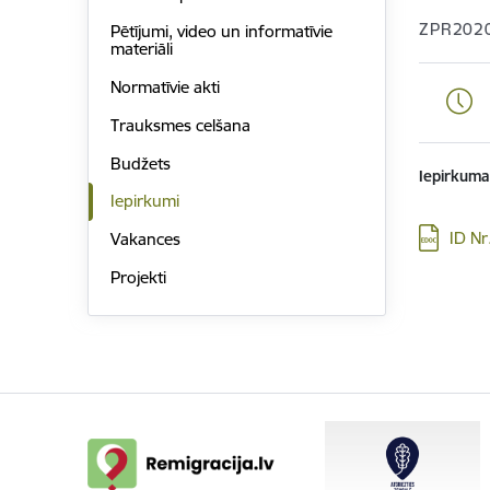
ZPR202
Pētījumi, video un informatīvie
materiāli
Normatīvie akti
Trauksmes celšana
Budžets
Iepirkuma
Iepirkumi
Lejupielā
ID N
Vakances
Projekti