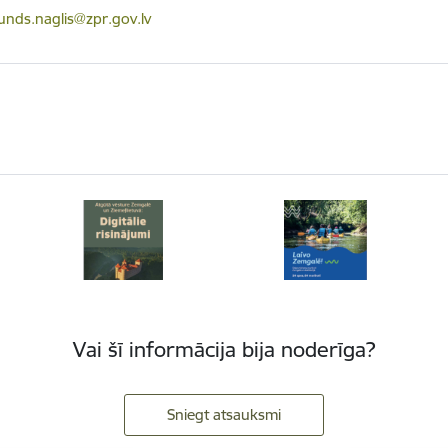
ts:
nds.naglis@zpr.gov.lv
Vai šī informācija bija noderīga?
Sniegt atsauksmi