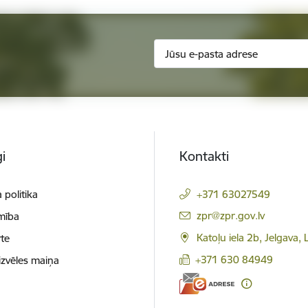
i
Kontakti
 politika
+371 63027549
E-pasts:
zpr@zpr.gov.lv
mība
Katoļu iela 2b, Jelgava,
te
+371 630 84949
izvēles maiņa