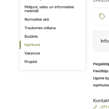
ZPR202
Pētījumi, video un informatīvie
materiāli
Normatīvie akti
Trauksmes celšana
Budžets
Inf
Iepirkumi
Vakances
Projekti
Piegādātājs
Pasūtītājs
Līguma izp
Iepirkuma
Kontakt
+371