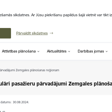
iešamās sīkdatnes. Ar Jūsu piekrišanu papildus šajā vietnē var tikt i
Pārvaldīt sīkdatnes
Attīstības plānošana
Aktualitātes
Darbības jomas
pārvadājumi Zemgales plānošanas reģionam
lāri pasažieru pārvadājumi Zemgales plānoš
s datums:
30.08.2024.