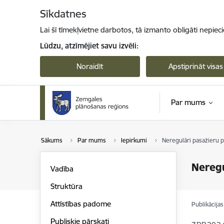
Pāriet uz lapas saturu
Sīkdatnes
Lai šī tīmekļvietne darbotos, tā izmanto obligāti nepiec
Lūdzu, atzīmējiet savu izvēli:
Noraidīt
Apstiprināt visas
Par mums
Sākums
Par mums
Iepirkumi
Neregulāri pasažieru 
Neregu
Vadība
Struktūra
Attīstības padome
Publikācija
Publiskie pārskati