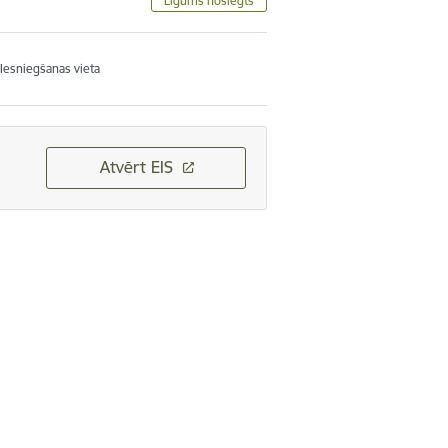
Līgums noslēgts
Iesniegšanas vieta
Atvērt EIS