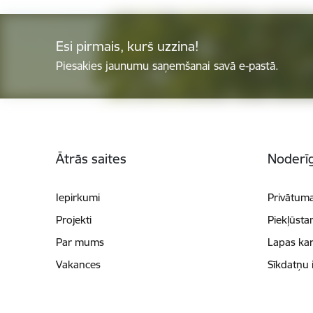
Esi pirmais, kurš uzzina!
Piesakies jaunumu saņemšanai savā e-pastā.
Kājene
Ātrās saites
Noderīg
Iepirkumi
Privātuma
Projekti
Piekļūsta
Par mums
Lapas kar
Vakances
Sīkdatņu 