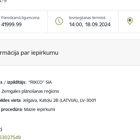
4/9
Paredzamā līgumcena
Iesniegšanas termiņš
41999.99
14:00, 18.09.2024
ormācija par iepirkumu
 / izpildītājs:
''RIXCO'' SIA
Zemgales plānošanas reģions
ildes vieta
Jelgava, Katoļu 2B (LATVIJA), LV-3001
 procedūra
Mazie iepirkumi
i
 63027549