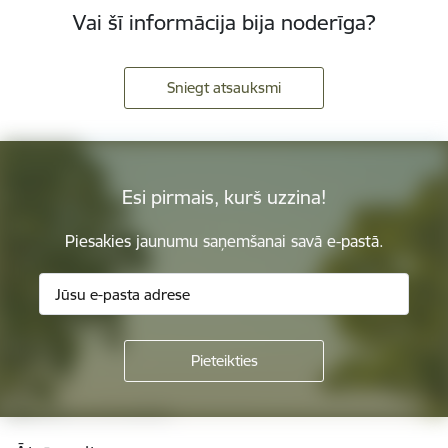
Vai šī informācija bija noderīga?
Sniegt atsauksmi
Esi pirmais, kurš uzzina!
Piesakies jaunumu saņemšanai savā e-pastā.
Kājene