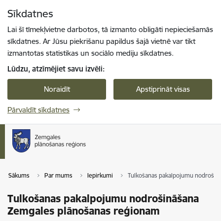
Pāriet uz lapas saturu
Sīkdatnes
Spied
lai meklētu
Enter
Lai šī tīmekļvietne darbotos, tā izmanto obligāti nepieciešamās
sīkdatnes. Ar Jūsu piekrišanu papildus šajā vietnē var tikt
izmantotas statistikas un sociālo mediju sīkdatnes.
Lūdzu, atzīmējiet savu izvēli:
Noraidīt
Apstiprināt visas
Pārvaldīt sīkdatnes
Sākums
Par mums
Iepirkumi
Tulkošanas pakalpojumu nodrošin
Tulkošanas pakalpojumu nodrošināšana
Zemgales plānošanas reģionam