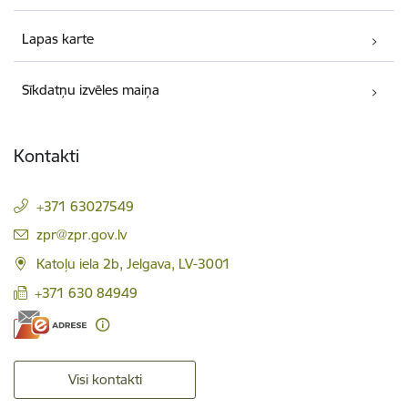
Lapas karte
Sīkdatņu izvēles maiņa
Kontakti
+371 63027549
E-pasts:
zpr@zpr.gov.lv
Katoļu iela 2b, Jelgava, LV-3001
+371 630 84949
Visi kontakti