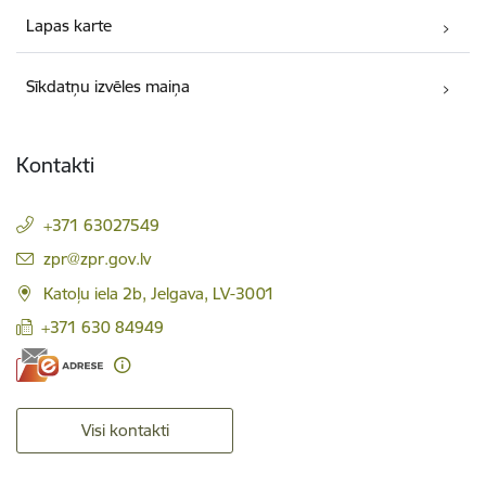
Lapas karte
Sīkdatņu izvēles maiņa
Kontakti
+371 63027549
E-pasts:
zpr@zpr.gov.lv
Katoļu iela 2b, Jelgava, LV-3001
+371 630 84949
Visi kontakti