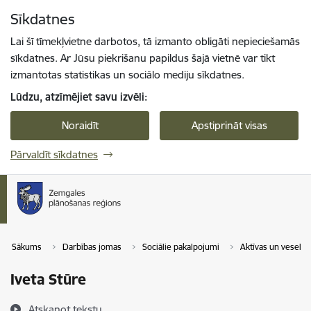
Pāriet uz lapas saturu
Sīkdatnes
Spied
lai meklētu
Enter
Lai šī tīmekļvietne darbotos, tā izmanto obligāti nepieciešamās
sīkdatnes. Ar Jūsu piekrišanu papildus šajā vietnē var tikt
izmantotas statistikas un sociālo mediju sīkdatnes.
Lūdzu, atzīmējiet savu izvēli:
Noraidīt
Apstiprināt visas
Pārvaldīt sīkdatnes
Sākums
Darbības jomas
Sociālie pakalpojumi
Aktīvas un veselī
Iveta Stūre
Atskaņot tekstu