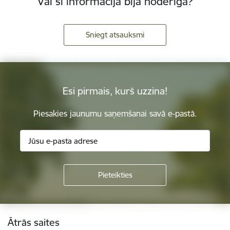
Vai šī informācija bija noderīga?
Sniegt atsauksmi
Esi pirmais, kurš uzzina!
Piesakies jaunumu saņemšanai savā e-pastā.
Kājene
Ātrās saites