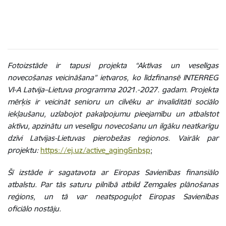
Fotoizstāde ir tapusi projekta “Aktīvas un veselīgas
novecošanas veicināšana” ietvaros, ko līdzfinansē INTERREG
VI-A Latvija–Lietuva programma 2021.-2027. gadam. Projekta
mērķis ir veicināt senioru un cilvēku ar invaliditāti sociālo
iekļaušanu, uzlabojot pakalpojumu pieejamību un atbalstot
aktīvu, apzinātu un veselīgu novecošanu un ilgāku neatkarīgu
dzīvi Latvijas-Lietuvas pierobežas reģionos. Vairāk par
projektu:
https://ej.uz/active_aging&nbsp
;
Šī izstāde ir sagatavota ar Eiropas Savienības finansiālo
atbalstu. Par tās saturu pilnībā atbild Zemgales plānošanas
reģions, un tā var neatspoguļot Eiropas Savienības
oficiālo nostāju.