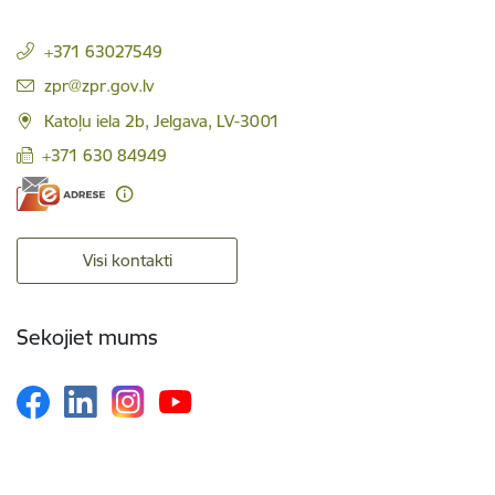
+371 63027549
E-pasts:
zpr@zpr.gov.lv
Katoļu iela 2b, Jelgava, LV-3001
+371 630 84949
Visi kontakti
Sekojiet mums