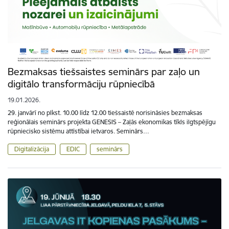
Bezmaksas tiešsaistes seminārs par zaļo un
digitālo transformāciju rūpniecībā
19.01.2026.
29. janvārī no plkst. 10.00 līdz 12.00 tiešsaistē norisināsies bezmaksas
reģionālais seminārs projekta GENESIS – Zaļās ekonomikas tīkls ilgtspējīgu
rūpniecisko sistēmu attīstībai ietvaros. Seminārs…
Digitalizācija
EDIC
seminārs