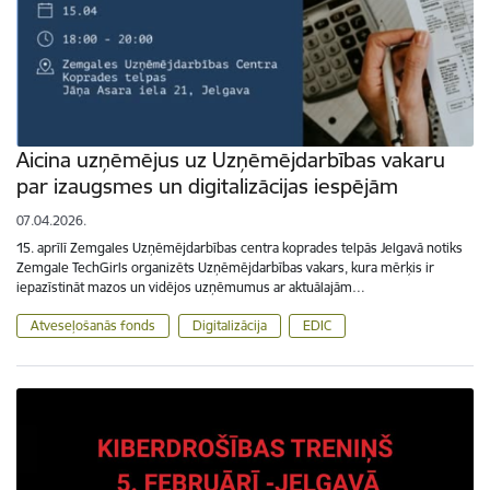
Aicina uzņēmējus uz Uzņēmējdarbības vakaru
par izaugsmes un digitalizācijas iespējām
07.04.2026.
15. aprīlī Zemgales Uzņēmējdarbības centra koprades telpās Jelgavā notiks
Zemgale TechGirls organizēts Uzņēmējdarbības vakars, kura mērķis ir
iepazīstināt mazos un vidējos uzņēmumus ar aktuālajām…
Atveseļošanās fonds
Digitalizācija
EDIC