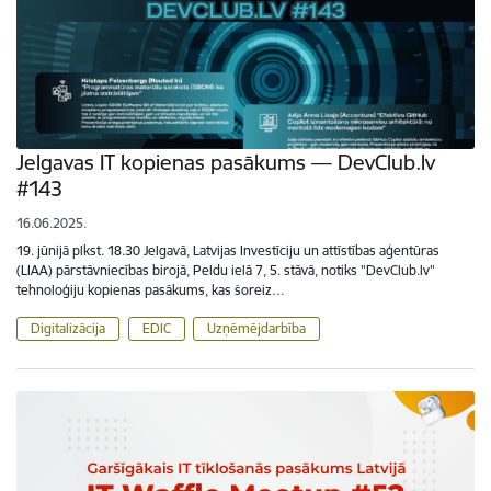
Jelgavas IT kopienas pasākums — DevClub.lv
#143
16.06.2025.
19. jūnijā plkst. 18.30 Jelgavā, Latvijas Investīciju un attīstības aģentūras
(LIAA) pārstāvniecības birojā, Peldu ielā 7, 5. stāvā, notiks "DevClub.lv"
tehnoloģiju kopienas pasākums, kas šoreiz…
Digitalizācija
EDIC
Uzņēmējdarbība