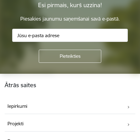
Esi pirmais, kurš uzzina!
Piesakies jaunumu saņemšanai savā e-pastā.
Kājene
Ātrās saites
Iepirkumi
Projekti