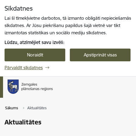
Pāriet uz lapas saturu
Sīkdatnes
Spied
lai meklētu
Enter
Lai šī tīmekļvietne darbotos, tā izmanto obligāti nepieciešamās
sīkdatnes. Ar Jūsu piekrišanu papildus šajā vietnē var tikt
izmantotas statistikas un sociālo mediju sīkdatnes.
Lūdzu, atzīmējiet savu izvēli:
Noraidīt
Apstiprināt visas
Pārvaldīt sīkdatnes
Sākums
Aktualitātes
Aktualitātes