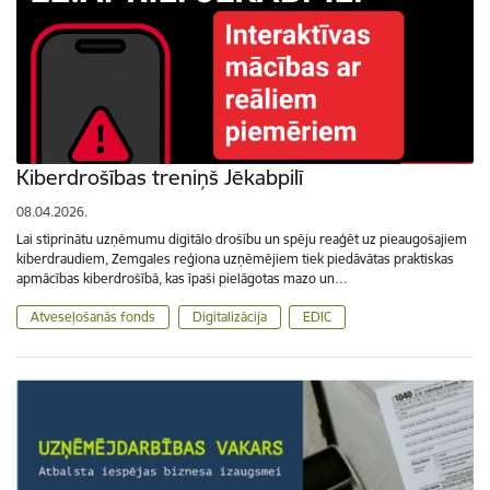
Kiberdrošības treniņš Jēkabpilī
08.04.2026.
Lai stiprinātu uzņēmumu digitālo drošību un spēju reaģēt uz pieaugošajiem
kiberdraudiem, Zemgales reģiona uzņēmējiem tiek piedāvātas praktiskas
apmācības kiberdrošībā, kas īpaši pielāgotas mazo un…
Atveseļošanās fonds
Digitalizācija
EDIC