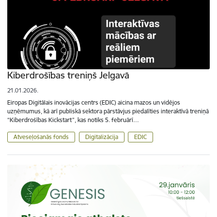
Kiberdrošības treniņš Jelgavā
21.01.2026.
Eiropas Digitālais inovācijas centrs (EDIC) aicina mazos un vidējos
uzņēmumus, kā arī publiskā sektora pārstāvjus piedalīties interaktīvā treniņā
“Kiberdrošības Kickstart”, kas notiks 5. februārī…
Atveseļošanās fonds
Digitalizācija
EDIC