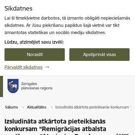
Pāriet uz lapas saturu
Sīkdatnes
Spied
lai meklētu
Enter
Lai šī tīmekļvietne darbotos, tā izmanto obligāti nepieciešamās
sīkdatnes. Ar Jūsu piekrišanu papildus šajā vietnē var tikt
izmantotas statistikas un sociālo mediju sīkdatnes.
Lūdzu, atzīmējiet savu izvēli:
Noraidīt
Apstiprināt visas
Pārvaldīt sīkdatnes
Sākums
Aktualitātes
Izsludināta atkārtota pieteikšanās konkursam “R
Izsludināta atkārtota pieteikšanās
konkursam “Remigrācijas atbalsta