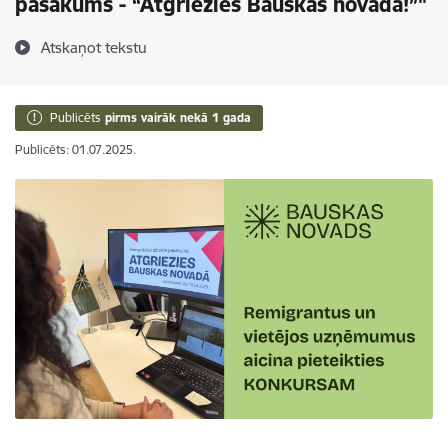
pasākums - “Atgriezies Bauskas novadā!”"
Atskaņot tekstu
Publicēts
pirms vairāk nekā 1 gada
Publicēts: 01.07.2025.