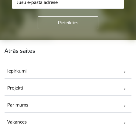
Kājene
Ātrās saites
Iepirkumi
Projekti
Par mums
Vakances