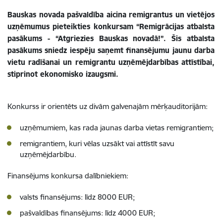
Bauskas novada pašvaldība aicina remigrantus un vietējos
uzņēmumus pieteikties konkursam “Remigrācijas atbalsta
pasākums - “Atgriezies Bauskas novadā!”. Šis atbalsta
pasākums sniedz iespēju saņemt finansējumu jaunu darba
vietu radīšanai un remigrantu uzņēmējdarbības attīstībai,
stiprinot ekonomisko izaugsmi.
Konkurss ir orientēts uz divām galvenajām mērķauditorijām:
uzņēmumiem, kas rada jaunas darba vietas remigrantiem;
remigrantiem, kuri vēlas uzsākt vai attīstīt savu
uzņēmējdarbību.
Finansējums konkursa dalībniekiem:
valsts finansējums: līdz 8000 EUR;
pašvaldības finansējums: līdz 4000 EUR;