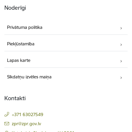
Noderīgi
Privātuma politika
Piekļūstamība
Lapas karte
Sīkdatņu izvēles maiņa
Kontakti
+371 63027549
E-pasts:
zpr@zpr.gov.lv