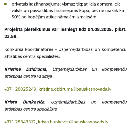
privātais līdzfinansējums: vismaz tikpat lielā apmērā, cik
valsts un pašvaldības finansējums kopā, bet ne mazāk kā
50% no kopējām attiecināmajām izmaksām.
Projekta pieteikumus var iesniegt līdz 04.08.2025. plkst.
23.59.
Konkursa koordinatores - Uzņēmējdarbības un kompetenču
attīstības centra speciālistes:
Kristīne Dzidruma
, Uzņēmējdarbības un kompetenču
attīstības centra vadītāja
+371 28025249
,
kristine.dzidruma@bauskasnovads.lv
Krista Bunkeviča
, Uzņēmējdarbības un kompetenču
attīstības centra speciāliste
+371 28343312
,
krista.bunkevica@bauskasnovads.lv