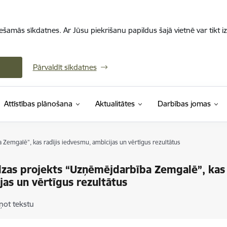
iešamās sīkdatnes. Ar Jūsu piekrišanu papildus šajā vietnē var tikt i
Pārvaldīt sīkdatnes
Attīstības plānošana
Aktualitātes
Darbības jomas
Zemgalē”, kas radījis iedvesmu, ambīcijas un vērtīgus rezultātus
zas projekts “Uzņēmējdarbība Zemgalē”, kas 
jas un vērtīgus rezultātus
ņot tekstu