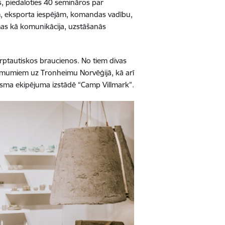
s, piedaloties 40 semināros par
, eksporta iespējām, komandas vadību,
ēmas kā komunikācija, uzstāšanās
arptautiskos braucienos. No tiem divas
ņēmumiem uz Tronheimu Norvēģijā, kā arī
ūrisma ekipējuma izstādē “Camp Villmark”.