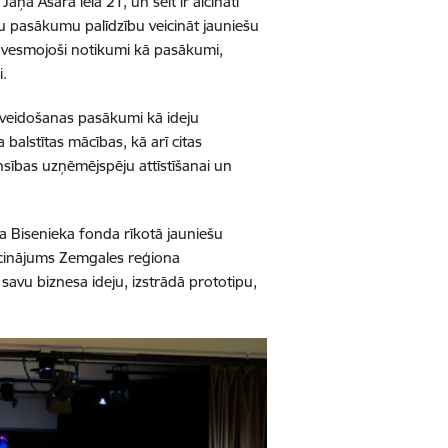
āņa Asara ielā 21, un šeit ir aicināti
du pasākumu palīdzību veicināt jauniešu
iedvesmojoši notikumi kā pasākumi,
i.
lnveidošanas pasākumi kā ideju
lstītas mācības, kā arī citas
sības uzņēmējspēju attīstīšanai un
ņa Bisenieka fonda rīkotā jauniešu
icinājums Zemgales reģiona
savu biznesa ideju, izstrādā prototipu,