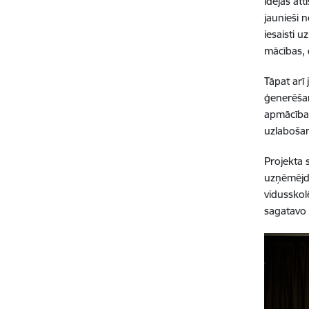
idejas att
jaunieši 
iesaisti 
mācības, 
Tāpat arī
ģenerēšan
apmācības
uzlabošan
Projekta 
uzņēmējda
vidusskol
sagatavo 