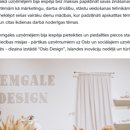
laikā uzņēmējiem bija iespēja bez maksas papildināt savas zināšana
tēmām kā mārketingu, darba drošību, stāstu veidošanas tehnikām
meklējot sešas vairāku dienu mācības, kur padziļināti apskatītas t
n citas ikdienas darbā noderīgas tēmas.
emgales uzņēmējiem bija iespēja pieteikties un piedalīties piecos st
zniecības misijas - pārtikas uzņēmumiem uz Oslo un sociālajiem uz
ādēs – dizaina izstādē “Oslo Design”, Islandes inovāciju nedēļā un t