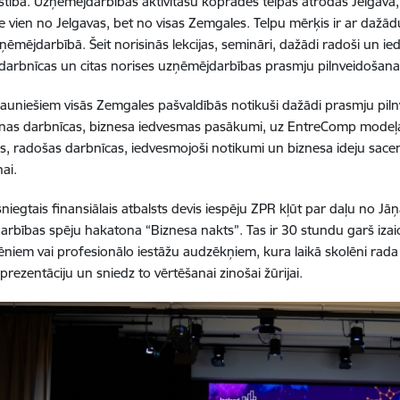
īstībā. Uzņēmējdarbības aktivitāšu koprades telpas atrodas Jelgavā, J
ne vien no Jelgavas, bet no visas Zemgales. Telpu mērķis ir ar dažā
uzņēmējdarbībā. Šeit norisinās lekcijas, semināri, dažādi radoši un 
darbnīcas un citas norises uzņēmējdarbības prasmju pilnveidošana
 jauniešiem visās Zemgales pašvaldībās notikuši dažādi prasmju pi
as darbnīcas, biznesa iedvesmas pasākumi, uz EntreComp modeļa ba
, radošas darbnīcas, iedvesmojoši notikumi un biznesa ideju sacen
ai.
sniegtais finansiālais atbalsts devis iespēju ZPR kļūt par daļu no Jā
rbības spēju hakatona “Biznesa nakts”. Tas ir 30 stundu garš iza
ēniem vai profesionālo iestāžu audzēkņiem, kura laikā skolēni rada 
prezentāciju un sniedz to vērtēšanai zinošai žūrijai.