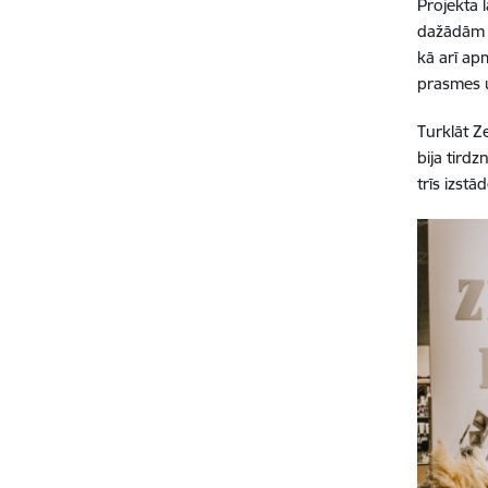
Projekta 
dažādām 
kā arī ap
prasmes u
Turklāt Z
bija tird
trīs izst