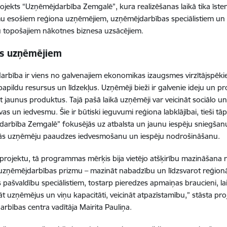
ojekts “Uzņēmējdarbība Zemgalē”, kura realizēšanas laikā tika īsten
 esošiem reģiona uzņēmējiem, uzņēmējdarbības speciālistiem un l
u topošajiem nākotnes biznesa uzsācējiem.
ts uzņēmējiem
rbība ir viens no galvenajiem ekonomikas izaugsmes virzītājspēkiem
papildu resursus un līdzekļus. Uzņēmēji bieži ir galvenie ideju un pr
ot jaunus produktus. Tajā pašā laikā uzņēmēji var veicināt sociālo un
vas un iedvesmu. Šie ir būtiski ieguvumi reģiona labklājībai, tieši t
arbība Zemgalē” fokusējās uz atbalsta un jaunu iespēju sniegšan
ās uzņēmēju paaudzes iedvesmošanu un iespēju nodrošināšanu.
projektu, tā programmas mērķis bija vietējo atšķirību mazināšana re
 uzņēmējdarbības prizmu – mazināt nabadzību un līdzsvarot reģionā
es pašvaldību speciālistiem, tostarp pieredzes apmaiņas braucieni, lai
nāt uzņēmējus un viņu kapacitāti, veicināt atpazīstamību,” stāsta p
rbības centra vadītāja Mairita Pauliņa.