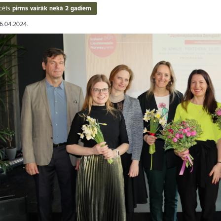
cēts
pirms vairāk nekā 2 gadiem
26.04.2024.