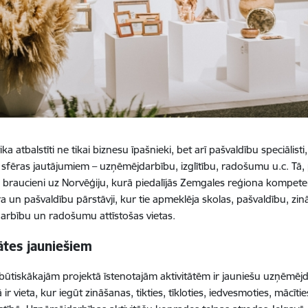
ika atbalstīti ne tikai biznesu īpašnieki, bet arī pašvaldību speciālist
 sfēras jautājumiem – uzņēmējdarbību, izglītību, radošumu u.c. Tā,
braucieni uz Norvēģiju, kurā piedalījās Zemgales reģiona kompeten
a un pašvaldību pārstāvji, kur tie apmeklēja skolas, pašvaldību, zinā
rbību un radošumu attīstošas vietas.
ātes jauniešiem
būtiskākajām projektā īstenotajām aktivitātēm ir jauniešu uzņēmējd
ā ir vieta, kur iegūt zināšanas, tikties, tīkloties, iedvesmoties, mācīt