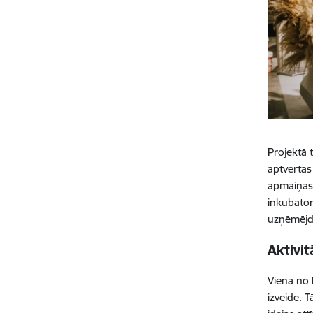
Projektā t
aptvertās
apmaiņas 
inkubator
uzņēmējda
Aktivit
Viena no 
izveide. T