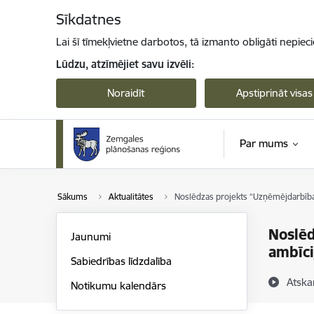
Pāriet uz lapas saturu
Sīkdatnes
Lai šī tīmekļvietne darbotos, tā izmanto obligāti nepiec
Lūdzu, atzīmējiet savu izvēli:
Noraidīt
Apstiprināt visas
Par mums
Sākums
Aktualitātes
Noslēdzas projekts “Uzņēmējdarbība 
Noslēd
Jaunumi
ambīci
Sabiedrības līdzdalība
Atska
Notikumu kalendārs