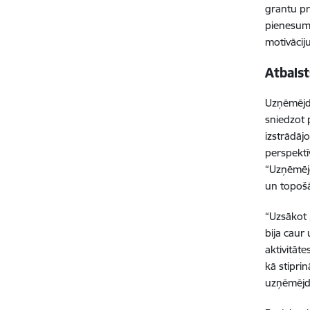
grantu pr
pienesumu
motivācij
Atbals
Uzņēmējda
sniedzot 
izstrādāj
perspektī
“Uzņēmējd
un topoš
“Uzsākot 
bija caur
aktivitāt
kā stipri
uzņēmējda