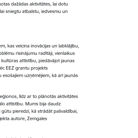
otas dažādas aktivitātes, lai dotu
ai sniegtu atbalstu, iedvesmu un
, kas veicina inovācijas un labklājību,
oblēmu risinājumu radītāji, vienlaikus
 kultūras attīstību, piedāvājot jaunas
āpēc EEZ grantu projekts
u esošajiem uzņēmējiem, kā arī jaunās
ģionos, līdz ar to plānotās aktivitātes
lo attīstību. Mums bija daudz
 gūtu pieredzi, kā strādāt pašvaldībai,
rojekta autore, Zemgales