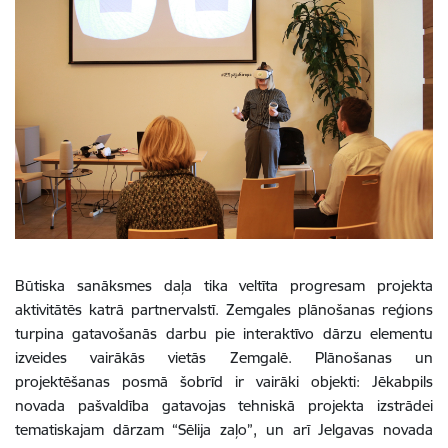
Būtiska sanāksmes daļa tika veltīta progresam projekta
aktivitātēs katrā partnervalstī. Zemgales plānošanas reģions
turpina gatavošanās darbu pie interaktīvo dārzu elementu
izveides vairākās vietās Zemgalē.
Plānošanas un
projektēšanas posmā šobrīd ir vairāki objekti: Jēkabpils
novada pašvaldība gatavojas tehniskā projekta izstrādei
tematiskajam dārzam “Sēlija zaļo”, un arī Jelgavas novada