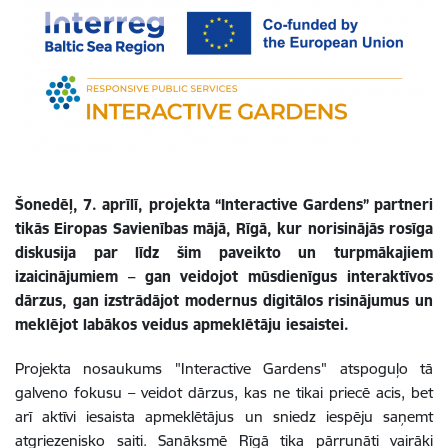
Šonedēļ, 7. aprīlī, projekta “Interactive Gardens” partneri
tikās Eiropas Savienības mājā, Rīgā, kur norisinājās rosīga
diskusija par līdz šim paveikto un turpmākajiem
izaicinājumiem – gan veidojot mūsdienīgus interaktīvos
dārzus, gan izstrādājot modernus digitālos risinājumus un
meklējot labākos veidus apmeklētāju iesaistei.
Projekta nosaukums "Interactive Gardens" atspoguļo tā
galveno fokusu – veidot dārzus, kas ne tikai priecē acis, bet
arī aktīvi iesaista apmeklētājus un sniedz iespēju saņemt
atgriezenisko saiti. Sanāksmē Rīgā tika pārrunāti vairāki