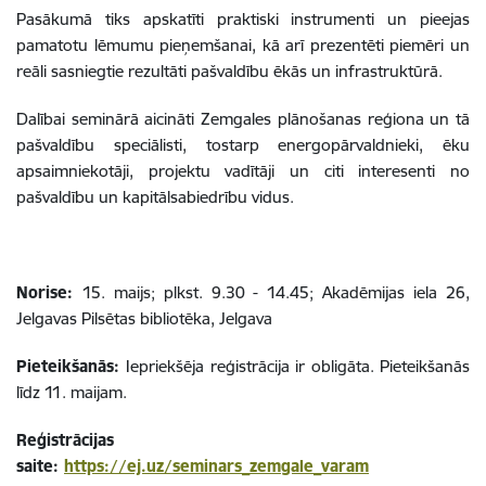
Pasākumā tiks apskatīti praktiski instrumenti un pieejas
pamatotu lēmumu pieņemšanai, kā arī prezentēti piemēri un
reāli sasniegtie rezultāti pašvaldību ēkās un infrastruktūrā.
Dalībai seminārā aicināti Zemgales plānošanas reģiona un tā
pašvaldību speciālisti, tostarp energopārvaldnieki, ēku
apsaimniekotāji, projektu vadītāji un citi interesenti no
pašvaldību un kapitālsabiedrību vidus.
Norise:
15. maijs; plkst. 9.30 - 14.45; Akadēmijas iela 26,
Jelgavas Pilsētas bibliotēka, Jelgava
Pieteikšanās:
Iepriekšēja reģistrācija ir obligāta. Pieteikšanās
līdz 11. maijam.
Reģistrācijas
saite:
https://ej.uz/seminars_zemgale_varam