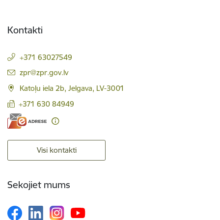
Kontakti
+371 63027549
E-pasts:
zpr@zpr.gov.lv
Katoļu iela 2b, Jelgava, LV-3001
+371 630 84949
Visi kontakti
Sekojiet mums