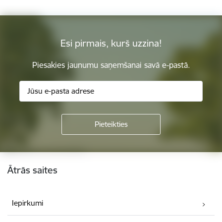
Esi pirmais, kurš uzzina!
Piesakies jaunumu saņemšanai savā e-pastā.
Kājene
Ātrās saites
Iepirkumi