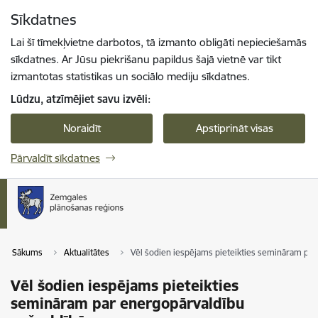
Pāriet uz lapas saturu
Sīkdatnes
Spied
lai meklētu
Enter
Lai šī tīmekļvietne darbotos, tā izmanto obligāti nepieciešamās
sīkdatnes. Ar Jūsu piekrišanu papildus šajā vietnē var tikt
izmantotas statistikas un sociālo mediju sīkdatnes.
Lūdzu, atzīmējiet savu izvēli:
Noraidīt
Apstiprināt visas
Pārvaldīt sīkdatnes
Sākums
Aktualitātes
Vēl šodien iespējams pieteikties semināram par
Vēl šodien iespējams pieteikties
semināram par energopārvaldību