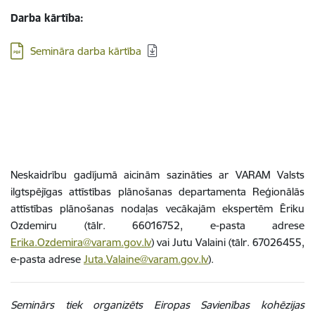
Darba kārtība:
Lejupielādēt:
Semināra darba kārtība
Neskaidrību gadījumā aicinām sazināties ar VARAM Valsts
ilgtspējīgas attīstības plānošanas departamenta Reģionālās
attīstības plānošanas nodaļas vecākajām ekspertēm Ēriku
Ozdemiru (tālr. 66016752, e-pasta adrese
Erika.Ozdemira@varam.gov.lv
) vai Jutu Valaini (tālr. 67026455,
e-pasta adrese
Juta.Valaine@varam.gov.lv
).
Seminārs tiek organizēts Eiropas Savienības kohēzijas