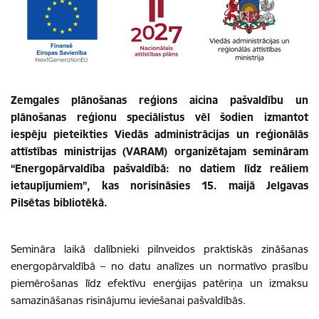
Zemgales plānošanas reģions aicina pašvaldību un
plānošanas reģionu speciālistus vēl šodien izmantot
iespēju pieteikties Viedās administrācijas un reģionālās
attīstības ministrijas (VARAM) organizētajam semināram
“Energopārvaldība pašvaldībā: no datiem līdz reāliem
ietaupījumiem”, kas norisināsies 15. maijā Jelgavas
Pilsētas bibliotēkā.
Semināra laikā dalībnieki pilnveidos praktiskās zināšanas
energopārvaldībā – no datu analīzes un normatīvo prasību
piemērošanas līdz efektīvu enerģijas patēriņa un izmaksu
samazināšanas risinājumu ieviešanai pašvaldībās.