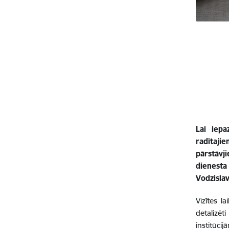
Lai iepa
radītaji
pārstāvj
dienesta
Vodzislav
Vizītes l
detalizē
institūci