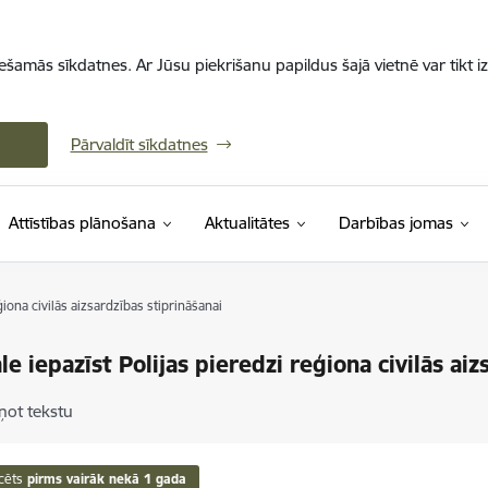
iešamās sīkdatnes. Ar Jūsu piekrišanu papildus šajā vietnē var tikt i
Pārvaldīt sīkdatnes
Attīstības plānošana
Aktualitātes
Darbības jomas
iona civilās aizsardzības stiprināšanai
e iepazīst Polijas pieredzi reģiona civilās aiz
ņot tekstu
cēts
pirms vairāk nekā 1 gada