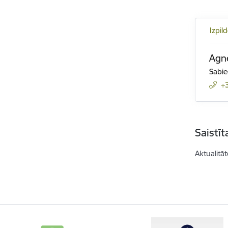
Izpil
Agn
Sabie
+
Saistī
Aktualitāt