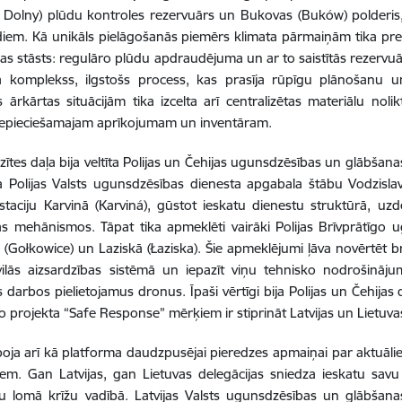
 Dolny) plūdu kontroles rezervuārs un Bukovas (Buków) polderis,
iem. Kā unikāls pielāgošanās piemērs klimata pārmaiņām tika pr
as stāsts: regulāro plūdu apdraudējuma un ar to saistītās rezervuār
ja komplekss, ilgstošs process, kas prasīja rūpīgu plānošanu 
s ārkārtas situācijām tika izcelta arī centralizētas materiālu nol
 nepieciešamajam aprīkojumam un inventāram.
izītes daļa bija veltīta Polijas un Čehijas ugunsdzēsības un glābšan
 Polijas Valsts ugunsdzēsības dienesta apgabala štābu Vodzislav
staciju Karvinā (Karviná), gūstot ieskatu dienestu struktūrā, u
s mehānismos. Tāpat tika apmeklēti vairāki Polijas Brīvprātīgo
 (Gołkowice) un Laziskā (Łaziska). Šie apmeklējumi ļāva novērtēt
ivilās aizsardzības sistēmā un iepazīt viņu tehnisko nodrošinā
 darbos pielietojamus dronus. Īpaši vērtīgi bija Polijas un Čehija
no projekta “Safe Response” mērķiem ir stiprināt Latvijas un Lietu
lpoja arī kā platforma daudzpusējai pieredzes apmaiņai par aktuālie
iem. Gan Latvijas, gan Lietuvas delegācijas sniedza ieskatu savu 
bu lomā krīžu vadībā. Latvijas Valsts ugunsdzēsības un glābšan