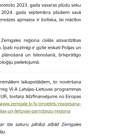
zi postošo 2023. gada vasaras plūdu seku
par 2024. gada septembra plūdiem savā
redzes apmaiņa ir būtiska, lai mācītos
 Zemgales reģiona civilās aizsardzības
Īpaši nozīmīgi ir gūtie ieskati Polijas un
u plānošanā un īstenošanā, brīvprātīgo
loģiju pielietojumā.
emāliem laikapstākļiem, to novēršana
erreg VI-A Latvijas–Lietuvas programmas
EUR, tostarp līdzfinansējums no Eiropas
/www.zemgale.lv/lv/projekts/reagesana-
ijas-un-lietuvas-parrobezu-regiona
Par tās saturu pilnībā atbild Zemgales
āju.