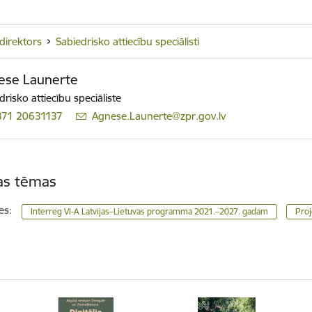
ddirektors
Sabiedrisko attiecību speciālisti
ese Launerte
drisko attiecību speciāliste
371 20631137
E-pasts:
Agnese.Launerte@zpr.gov.lv
tas tēmas
es:
Interreg VI-A Latvijas–Lietuvas programma 2021.–2027. gadam
Proj