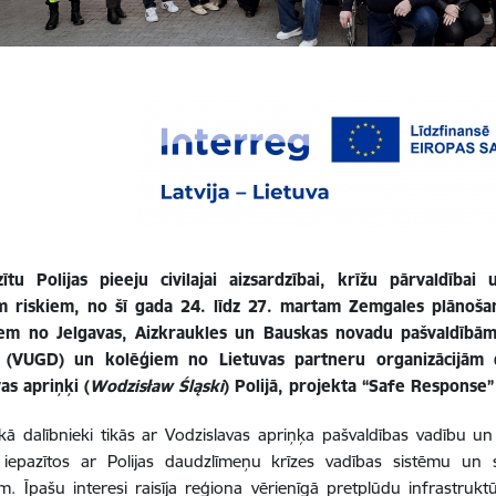
zītu Polijas pieeju civilajai aizsardzībai, krīžu pārvaldīb
em riskiem, no šī gada 24. līdz 27. martam Zemgales plānošan
iem no Jelgavas, Aizkraukles un Bauskas novadu pašvaldībām
 (VUGD) un kolēģiem no Lietuvas partneru organizācijām 
as apriņķi (
Wodzisław Śląski
) Polijā, projekta “Safe Response”
aikā dalībnieki tikās ar Vodzislavas apriņķa pašvaldības vadību un 
ti iepazītos ar Polijas daudzlīmeņu krīzes vadības sistēmu un
jām. Īpašu interesi raisīja reģiona vērienīgā pretplūdu infrastru