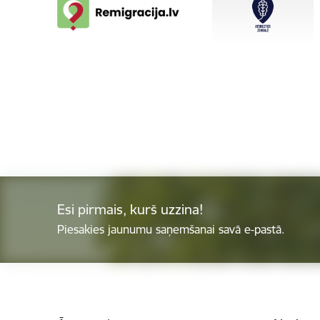
Esi pirmais, kurš uzzina!
Piesakies jaunumu saņemšanai savā e-pastā.
Kājene