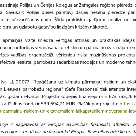
pazīstināja Polijas un Čehijas kolēģus ar Zemgales reģiona piered
anā. Savukārt Polijas puses pārstāvji dalījās nesenā pieredzē 
n to pārvarēšanas gaitu. Šāda praktisku gadījumu analīze un pie
 otra un uzlabotu gatavību līdzīgām krīzēm nākotnē.
 apmaiņas vizīte sniedza vērtīgas atziņas un praktiskas idejas
anai un noturības veicināšanai pret klimata pārmaiņu izaicinājumiem. 
rīzes vadības organizācijā, vērienīgu riska mazināšanas projekt
efektīvā iesaistē, pārrobežu sadarbības modeļos un moderno tehno
 Nr. LL-00077 “Reaģēšana uz klimata pārmaiņu riskiem un ekstr
un Lietuvas pārrobežu reģionā” (Safe Response) tiek īstenots Int
7. gadam ietvaros. Projekta kopējais finansējums ir 673 755,26 
s attīstības fonda ir 539 694,21 EUR. Plašāk par projektu:
https:/
a-parmainu-riskiem-un-ekstremaliem-laikapstakliem-noversana-latv
ācija ir sagatavota ar Eiropas Savienības finansiālo atbalstu. 
s reģions, un tā var neatspoguļot Eiropas Savienības oficiālo nost