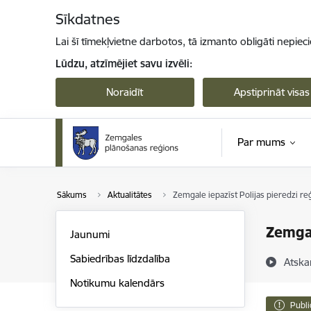
Pāriet uz lapas saturu
Sīkdatnes
Lai šī tīmekļvietne darbotos, tā izmanto obligāti nepiec
Lūdzu, atzīmējiet savu izvēli:
Noraidīt
Apstiprināt visas
Par mums
Sākums
Aktualitātes
Zemgale iepazīst Polijas pieredzi reģ
Zemgal
Jaunumi
Sabiedrības līdzdalība
Atska
Notikumu kalendārs
Publi