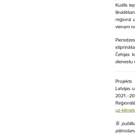
Kudlis ie
likvidēš
reģionā u
vienam no
Pieredzes
stiprināš
Čehijas k
dienestu 
Projekts
Latvijas 
2021.–202
Reģionālā
uz-klimat
Šī publik
plānošana