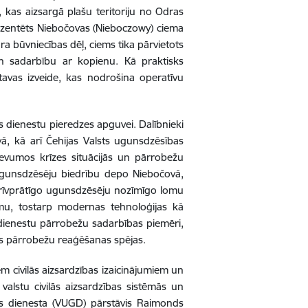
 kas aizsargā plašu teritoriju no Odras
ezentēts Niebočovas (Nieboczowy) ciema
a būvniecības dēļ, ciems tika pārvietots
un sadarbību ar kopienu. Kā praktisks
iktavas izveide, kas nodrošina operatīvu
as dienestu pieredzes apguvei. Dalībnieki
ā, kā arī Čehijas Valsts ugunsdzēsības
zdevumos krīzes situācijās un pārrobežu
 ugunsdzēsēju biedrību depo Niebočovā,
 brīvprātīgo ugunsdzēsēju nozīmīgo lomu
jumu, tostarp modernas tehnoloģijas kā
s dienestu pārrobežu sadarbības piemēri,
vas pārrobežu reaģēšanas spējas.
m civilās aizsardzības izaicinājumiem un
valstu civilās aizsardzības sistēmās un
as dienesta (VUGD) pārstāvis Raimonds