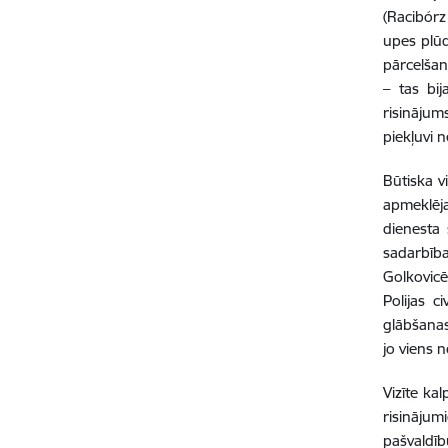
(Racibórz
upes plūd
pārcelšan
– tas bi
risinājum
piekļuvi
Būtiska v
apmeklēja
dienesta 
sadarbība
Golkovicē
Polijas c
glābšanas
jo viens 
Vizīte ka
risinājum
pašvaldī