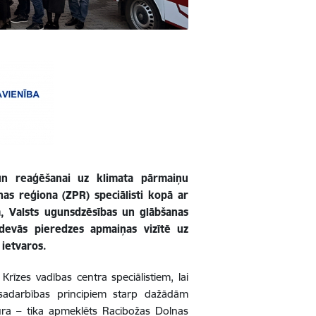
ai un reaģēšanai uz klimata pārmaiņu
as reģiona (ZPR) speciālisti kopā ar
, Valsts ugunsdzēsības un glābšanas
devās pieredzes apmaiņas vizītē uz
 ietvaros.
Krīzes vadības centra speciālistiem, lai
 sadarbības principiem starp dažādām
ktūra – tika apmeklēts Racibožas Dolnas