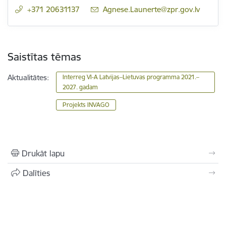
+371 20631137
E-pasts:
Agnese.Launerte@zpr.gov.lv
Saistītas tēmas
Aktualitātes:
Interreg VI-A Latvijas–Lietuvas programma 2021.–
2027. gadam
Projekts INVAGO
Drukāt lapu
Dalīties