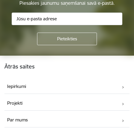
Piesakies jaunumu saņemšanai savā e-pastā.
Kājene
Ātrās saites
Iepirkumi
Projekti
Par mums