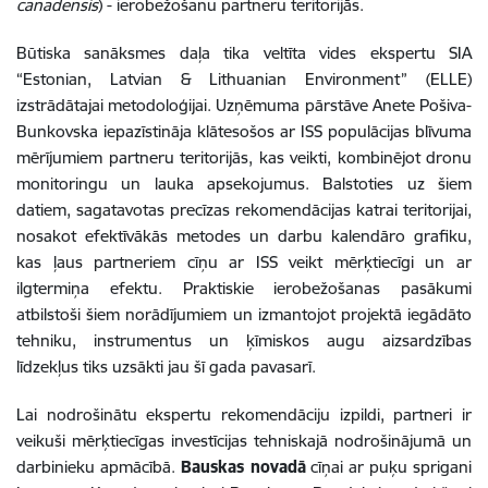
canadensis
) - ierobežošanu partneru teritorijās.
Būtiska sanāksmes daļa tika veltīta vides ekspertu SIA
“Estonian, Latvian & Lithuanian Environment” (ELLE)
izstrādātajai metodoloģijai. Uzņēmuma pārstāve Anete Pošiva-
Bunkovska iepazīstināja klātesošos ar ISS populācijas blīvuma
mērījumiem partneru teritorijās, kas veikti, kombinējot dronu
monitoringu un lauka apsekojumus. Balstoties uz šiem
datiem, sagatavotas precīzas rekomendācijas katrai teritorijai,
nosakot efektīvākās metodes un darbu kalendāro grafiku,
kas ļaus partneriem cīņu ar ISS veikt mērķtiecīgi un ar
ilgtermiņa efektu. Praktiskie ierobežošanas pasākumi
atbilstoši šiem norādījumiem un izmantojot projektā iegādāto
tehniku, instrumentus un ķīmiskos augu aizsardzības
līdzekļus tiks uzsākti jau šī gada pavasarī.
Lai nodrošinātu ekspertu rekomendāciju izpildi, partneri ir
veikuši mērķtiecīgas investīcijas tehniskajā nodrošinājumā un
darbinieku apmācībā.
Bauskas novadā
cīņai ar puķu sprigani