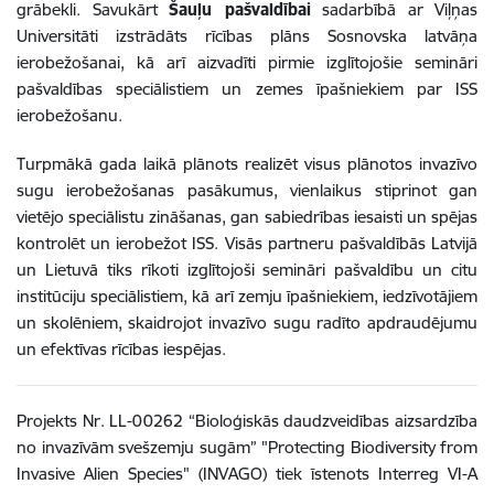
grābekli. Savukārt
Šauļu pašvaldībai
sadarbībā ar Viļņas
Universitāti izstrādāts rīcības plāns Sosnovska latvāņa
ierobežošanai, kā arī aizvadīti pirmie izglītojošie semināri
pašvaldības speciālistiem un zemes īpašniekiem par ISS
ierobežošanu.
Turpmākā gada laikā plānots realizēt visus plānotos invazīvo
sugu ierobežošanas pasākumus, vienlaikus stiprinot gan
vietējo speciālistu zināšanas, gan sabiedrības iesaisti un spējas
kontrolēt un ierobežot ISS. Visās partneru pašvaldībās Latvijā
un Lietuvā tiks rīkoti izglītojoši semināri pašvaldību un citu
institūciju speciālistiem, kā arī zemju īpašniekiem, iedzīvotājiem
un skolēniem, skaidrojot invazīvo sugu radīto apdraudējumu
un efektīvas rīcības iespējas.
Projekts Nr. LL-00262 “Bioloģiskās daudzveidības aizsardzība
no invazīvām svešzemju sugām” "Protecting Biodiversity from
Invasive Alien Species" (INVAGO) tiek īstenots Interreg VI-A