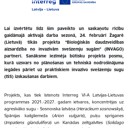
Lai izvērtētu līdz šim paveikto un saskaņotu rīcību
gaidāmajā aktīvajā darba sezonā, 24. februārī Žagarē
(Lietuvā) tikās projekta “Bioloģiskās daudzveidības
aizsardzība no invazīvām svešzemju sugām” (INVAGO)
partneri. Sanāksme iezīmēja būtisku projekta posmu,
kurā uzsvars no plānošanas un tehniskā nodrošinājuma
iegādes pāriet uz praktiskiem invazīvo svešzemju sugu
(ISS) izskaušanas darbiem.
Projekts, kas tiek īstenots Interreg VI-A Latvijas-Lietuvas
programmas 2021.-2027. gadam ietvaros, koncentrējas uz
agresīvāko sugu - Sosnovska latvāņa (
Heracleum sosnowskyi
),
Spānijas kailgliemeža (
Arion vulgaris
), puķu spriganes
(
Impatiens glandulifera
) un Kanādas zeltgalvītes (
Solidago