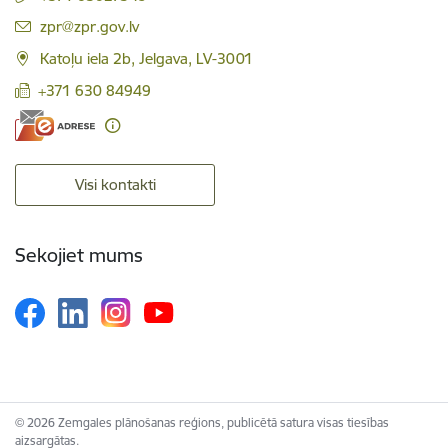
E-pasts:
zpr@zpr.gov.lv
Katoļu iela 2b, Jelgava, LV-3001
+371 630 84949
Visi kontakti
Sekojiet mums
© 2026 Zemgales plānošanas reģions, publicētā satura visas tiesības
aizsargātas.