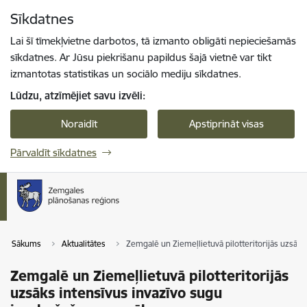
Pāriet uz lapas saturu
Sīkdatnes
Spied
lai meklētu
Enter
Lai šī tīmekļvietne darbotos, tā izmanto obligāti nepieciešamās
sīkdatnes. Ar Jūsu piekrišanu papildus šajā vietnē var tikt
izmantotas statistikas un sociālo mediju sīkdatnes.
Lūdzu, atzīmējiet savu izvēli:
Noraidīt
Apstiprināt visas
Pārvaldīt sīkdatnes
Sākums
Aktualitātes
Zemgalē un Ziemeļlietuvā pilotteritorijās uzsā
Zemgalē un Ziemeļlietuvā pilotteritorijās
uzsāks intensīvus invazīvo sugu