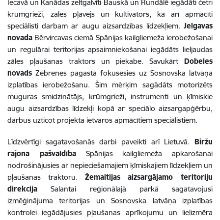
Iecavā un Kanādas zeltgalvīti Bauskā un Rundālē iegādāti četri
krūmgrieži, zāles pļāvējs un kultivators, kā arī apmācīti
speciālisti darbam ar augu aizsardzības līdzekļiem.
Jelgavas
novada
Bērvircavas ciemā Spānijas kailgliemeža ierobežošanai
un regulārai teritorijas apsaimniekošanai iegādāts lieljaudas
zāles pļaušanas traktors un piekabe. Savukārt
Dobeles
novads
Zebrenes pagastā fokusēsies uz Sosnovska latvāņa
izplatības ierobežošanu. Šim mērķim sagādāts motorizēts
muguras smidzinātājs, krūmgrieži, instrumenti un ķīmiskie
augu aizsardzības līdzekļi kopā ar speciālo aizsargapģērbu,
darbus uzticot projekta ietvaros apmācītiem speciālistiem.
Līdzvērtīgi sagatavošanās darbi paveikti arī Lietuvā.
Biržu
rajona pašvaldība
Spānijas kailgliemeža apkarošanai
nodrošinājusies ar nepieciešamajiem ķīmiskajiem līdzekļiem un
pļaušanas traktoru.
Žemaitijas aizsargājamo teritoriju
direkcija
Salantai reģionālajā parkā sagatavojusi
izmēģinājuma teritorijas un Sosnovska latvāņa izplatības
kontrolei iegādājusies pļaušanas aprīkojumu un lielizmēra