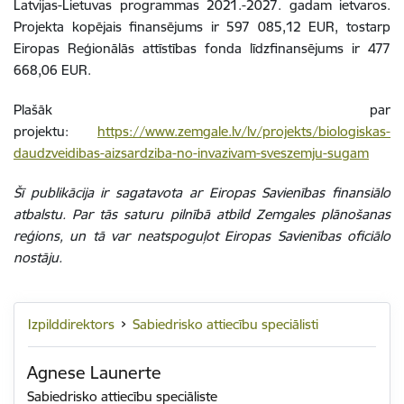
Latvijas-Lietuvas programmas 2021.-2027. gadam ietvaros.
Projekta kopējais finansējums ir 597 085,12 EUR, tostarp
Eiropas Reģionālās attīstības fonda līdzfinansējums ir 477
668,06 EUR.
Plašāk par
projektu:
https://www.zemgale.lv/lv/projekts/biologiskas-
daudzveidibas-aizsardziba-no-invazivam-sveszemju-sugam
Šī publikācija ir sagatavota ar Eiropas Savienības finansiālo
atbalstu. Par tās saturu pilnībā atbild Zemgales plānošanas
reģions, un tā var neatspoguļot Eiropas Savienības oficiālo
nostāju.
Izpilddirektors
Sabiedrisko attiecību speciālisti
Agnese Launerte
Sabiedrisko attiecību speciāliste