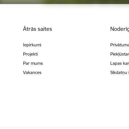
Kājene
Ātrās saites
Noderīg
Iepirkumi
Privātuma
Projekti
Piekļūsta
Par mums
Lapas kar
Vakances
Sīkdatņu 