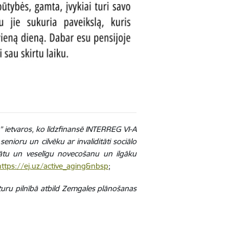
” ietvaros, ko līdzfinansē INTERREG VI-A
nioru un cilvēku ar invaliditāti sociālo
nātu un veselīgu novecošanu un ilgāku
https://ej.uz/active_aging&nbsp
;
saturu pilnībā atbild Zemgales plānošanas