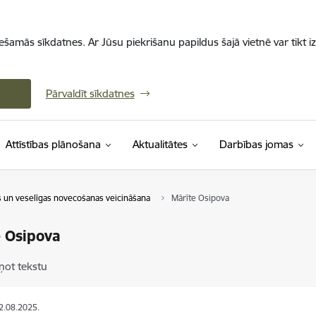
iešamās sīkdatnes. Ar Jūsu piekrišanu papildus šajā vietnē var tikt i
Pārvaldīt sīkdatnes
Attīstības plānošana
Aktualitātes
Darbības jomas
s un veselīgas novecošanas veicināšana
Mārīte Osipova
 Osipova
ņot tekstu
12.08.2025.