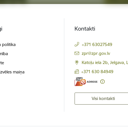
i
Kontakti
 politika
+371 63027549
E-pasts:
zpr@zpr.gov.lv
mība
Katoļu iela 2b, Jelgava,
te
+371 630 84949
izvēles maiņa
Visi kontakti