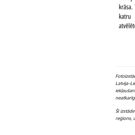
Fotoizstā
Latvija–L
iekļauša
neatkarīg
Šī izstād
reģions, 