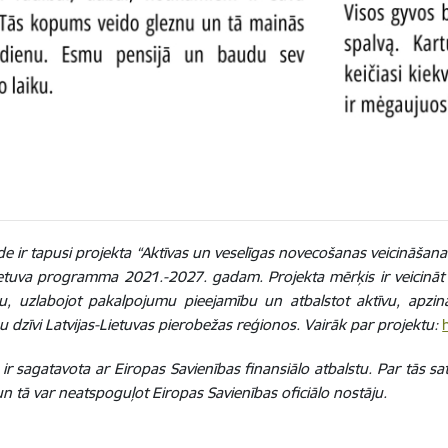
de ir tapusi projekta “Aktīvas un veselīgas novecošanas veicināšana
ietuva programma 2021.-2027. gadam. Projekta mērķis ir veicināt se
nu, uzlabojot pakalpojumu pieejamību un atbalstot aktīvu, apzi
u dzīvi Latvijas-Lietuvas pierobežas reģionos. Vairāk par projektu:
e ir sagatavota ar Eiropas Savienības finansiālo atbalstu. Par tās 
un tā var neatspoguļot Eiropas Savienības oficiālo nostāju.