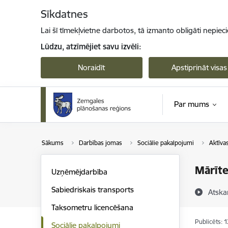
Pāriet uz lapas saturu
Sīkdatnes
Lai šī tīmekļvietne darbotos, tā izmanto obligāti nepiec
Lūdzu, atzīmējiet savu izvēli:
Noraidīt
Apstiprināt visas
Par mums
Sākums
Darbības jomas
Sociālie pakalpojumi
Aktīva
Mārīte
Uzņēmējdarbība
Sabiedriskais transports
Atska
Taksometru licencēšana
Publicēts: 
Sociālie pakalpojumi