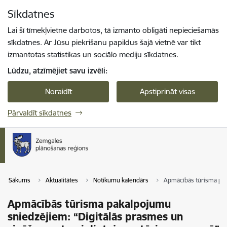
Pāriet uz lapas saturu
Sīkdatnes
Spied
lai meklētu
Enter
Lai šī tīmekļvietne darbotos, tā izmanto obligāti nepieciešamās
sīkdatnes. Ar Jūsu piekrišanu papildus šajā vietnē var tikt
izmantotas statistikas un sociālo mediju sīkdatnes.
Lūdzu, atzīmējiet savu izvēli:
Noraidīt
Apstiprināt visas
Pārvaldīt sīkdatnes
Sākums
Aktualitātes
Notikumu kalendārs
Apmācībās tūrisma pak
Apmācībās tūrisma pakalpojumu
sniedzējiem: “Digitālās prasmes un