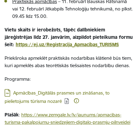
Praktiskās apmācības
– 11. februārī Bauskas Rātsnamā
vai 12. februārī Jēkabpils Tehnoloģiju tehnikumā, no plkst.
09.45 līdz 15.00.
Vietu skaits ir ierobežots, tāpēc dalībniekiem
jāreģistrējas līdz 27. janvārim, aizpildot pieteikuma formu
šeit:
https://ej.uz/Registracija_Apmacibas_TURISMS
Priekšroka apmeklēt praktiskās nodarbības klātienē būs tiem,
kuri apmeklēs abas teorētiskās tiešsaistes nodarbību dienas.
Programma:
Lejupielādēt:
Apmācības_Digitālās prasmes un zināšanas, to
pielietojums tūrisma nozarē
Plašāk
:
https://www.zemgale.lv/lv/jaunums/apmacibas-
turisma-pakalpojumu-sniedzejiem-digitalo-prasmju-pilnveidei