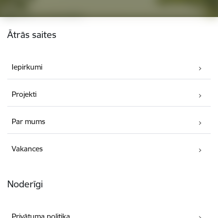
Kājene
Ātrās saites
Iepirkumi
Projekti
Par mums
Vakances
Noderīgi
Privātuma politika