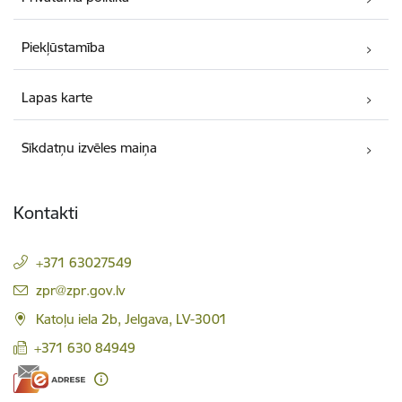
Piekļūstamība
Lapas karte
Sīkdatņu izvēles maiņa
Kontakti
+371 63027549
E-pasts:
zpr@zpr.gov.lv
Katoļu iela 2b, Jelgava, LV-3001
+371 630 84949