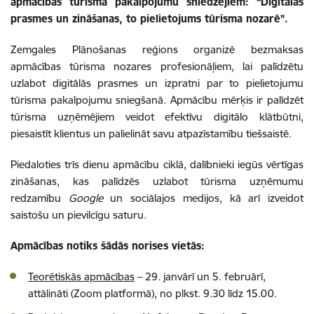
apmācībās tūrisma pakalpojumu sniedzējiem: “Digitālās
prasmes un zināšanas, to pielietojums tūrisma nozarē”.
Zemgales Plānošanas reģions organizē bezmaksas
apmācības tūrisma nozares profesionāļiem, lai palīdzētu
uzlabot digitālās prasmes un izpratni par to pielietojumu
tūrisma pakalpojumu sniegšanā. Apmācību mērķis ir palīdzēt
tūrisma uzņēmējiem veidot efektīvu digitālo klātbūtni,
piesaistīt klientus un palielināt savu atpazīstamību tiešsaistē.
Piedaloties trīs dienu apmācību ciklā, dalībnieki iegūs vērtīgas
zināšanas, kas palīdzēs uzlabot tūrisma uzņēmumu
redzamību
Google
un sociālajos medijos, kā arī izveidot
saistošu un pievilcīgu saturu.
Apmācības notiks šādās norises vietās:
Teorētiskās apmācības
– 29. janvārī un 5. februārī,
attālināti (Zoom platformā), no plkst. 9.30 līdz 15.00.