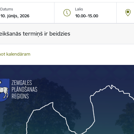
Datums
Laiks
10. jūnijs, 2026
10.00–15.00
eikšanās termiņš ir beidzies
not kalendāram