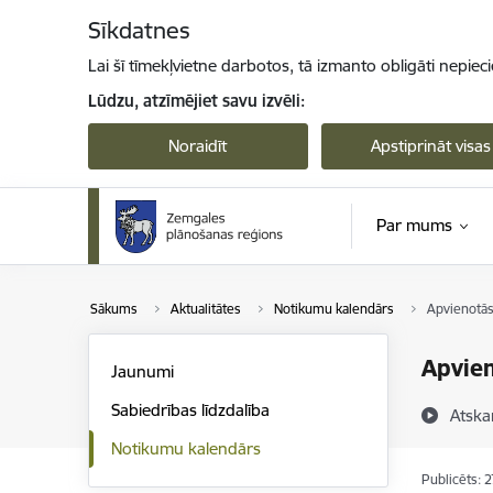
Pāriet uz lapas saturu
Sīkdatnes
Lai šī tīmekļvietne darbotos, tā izmanto obligāti nepiec
Lūdzu, atzīmējiet savu izvēli:
Noraidīt
Apstiprināt visas
Par mums
Sākums
Aktualitātes
Notikumu kalendārs
Apvienotās
Apvien
Jaunumi
Sabiedrības līdzdalība
Atska
Notikumu kalendārs
Publicēts: 