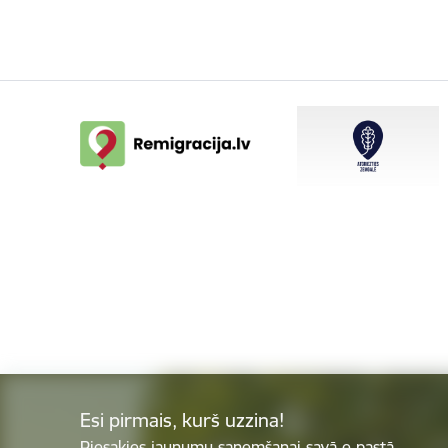
Esi pirmais, kurš uzzina!
Piesakies jaunumu saņemšanai savā e-pastā.