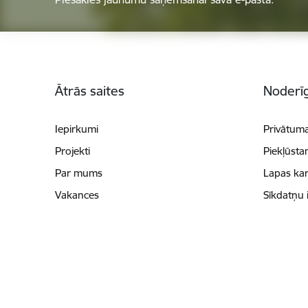
Kājene
Ātrās saites
Noderīg
Iepirkumi
Privātuma
Projekti
Piekļūsta
Par mums
Lapas kar
Vakances
Sīkdatņu 