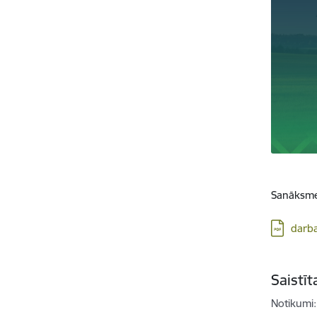
Sanāksme
Lejupielā
darb
Saistī
Notikumi: