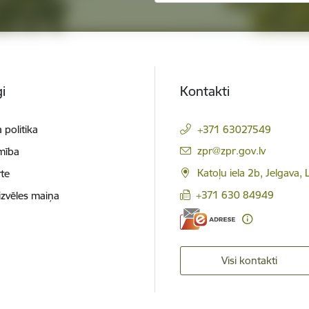
i
Kontakti
 politika
+371 63027549
E-pasts:
zpr@zpr.gov.lv
mība
Katoļu iela 2b, Jelgava,
te
+371 630 84949
izvēles maiņa
Visi kontakti