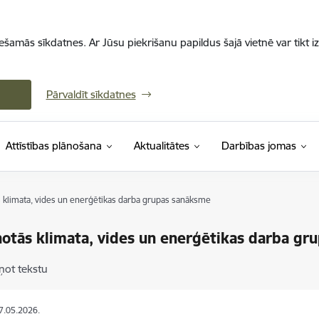
iešamās sīkdatnes. Ar Jūsu piekrišanu papildus šajā vietnē var tikt i
Pārvaldīt sīkdatnes
Attīstības plānošana
Aktualitātes
Darbības jomas
 klimata, vides un enerģētikas darba grupas sanāksme
otās klimata, vides un enerģētikas darba gr
ņot tekstu
27.05.2026.