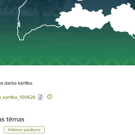
s darba kārtība:
dēt:
a_kartiba_100626
tas tēmas
Klātienes pasākums