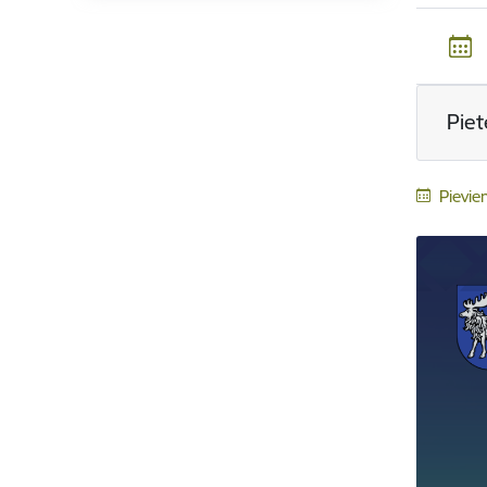
Piet
Pievie