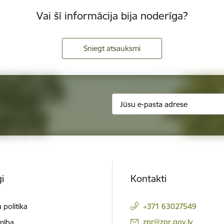
Vai šī informācija bija noderīga?
Sniegt atsauksmi
i
Kontakti
 politika
+371 63027549
E-pasts:
zpr@zpr.gov.lv
mība