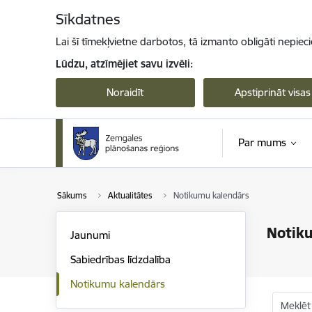
Pāriet uz lapas saturu
Sīkdatnes
Lai šī tīmekļvietne darbotos, tā izmanto obligāti nepiec
Lūdzu, atzīmējiet savu izvēli:
Noraidīt
Apstiprināt visas
Par mums
Sākums
Aktualitātes
Notikumu kalendārs
Notik
Jaunumi
Sabiedrības līdzdalība
Notikumu kalendārs
Meklēt