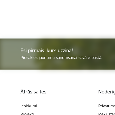
Esi pirmais, kurš uzzina!
Piesakies jaunumu saņemšanai savā e-pastā.
Kājene
Ātrās saites
Noderīg
Iepirkumi
Privātuma
Projekti
Piekļūsta