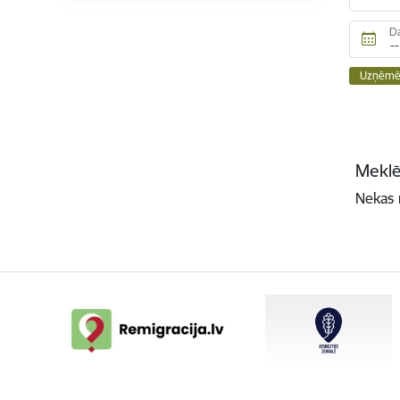
D
Uzņēmēj
Meklē
Nekas 