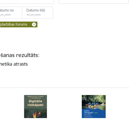
atums no
Datums līdz
darbības forums
šanas rezultāts:
netika atrasts