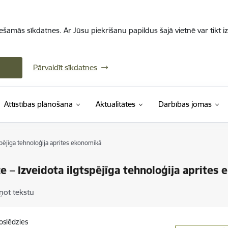
iešamās sīkdatnes. Ar Jūsu piekrišanu papildus šajā vietnē var tikt i
Pārvaldīt sīkdatnes
Attīstības plānošana
Aktualitātes
Darbības jomas
spējīga tehnoloģija aprites ekonomikā
e – Izveidota ilgtspējīga tehnoloģija aprites
ņot tekstu
oslēdzies