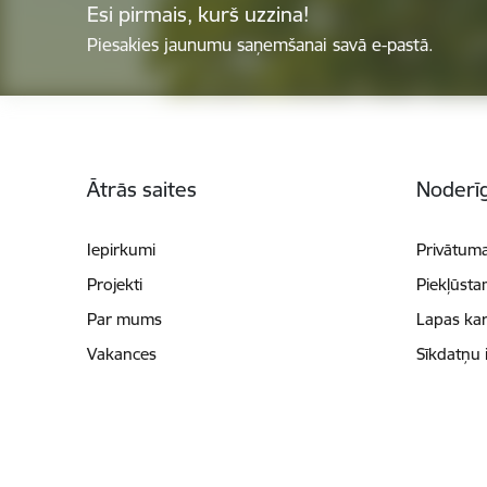
Esi pirmais, kurš uzzina!
Piesakies jaunumu saņemšanai savā e-pastā.
Kājene
Ātrās saites
Noderīg
Iepirkumi
Privātuma
Projekti
Piekļūsta
Par mums
Lapas kar
Vakances
Sīkdatņu 