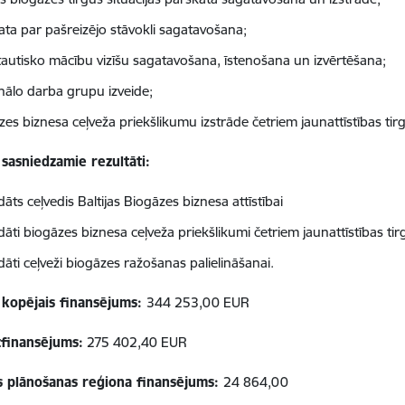
ata par pašreizējo stāvokli sagatavošana;
tautisko mācību vizīšu sagatavošana, īstenošana un izvērtēšana;
nālo darba grupu izveide;
zes biznesa ceļveža priekšlikumu izstrāde četriem jaunattīstības tir
 sasniedzamie rezultāti:
dāts ceļvedis Baltijas Biogāzes biznesa attīstībai
dāti biogāzes biznesa ceļveža priekšlikumi četriem jaunattīstības ti
dāti ceļveži biogāzes ražošanas palielināšanai
.
 kopējais finansējums:
344 253,00 EUR
zfinansējums:
275 402,40 EUR
 plānošanas reģiona finansējums:
24 864,00