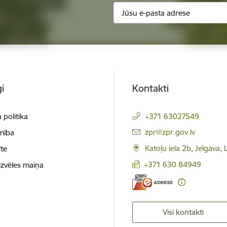
i
Kontakti
 politika
+371 63027549
E-pasts:
zpr@zpr.gov.lv
mība
Katoļu iela 2b, Jelgava,
te
+371 630 84949
izvēles maiņa
Visi kontakti