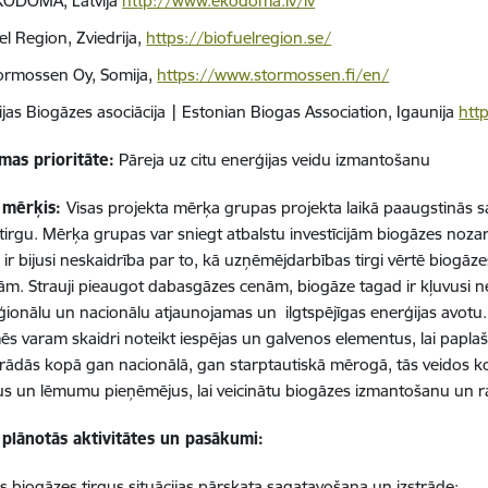
KODOMA, Latvija
http://www.ekodoma.lv/lv
el Region, Zviedrija,
https://biofuelregion.se/
ormossen Oy, Somija,
https://www.stormossen.fi/en/
ijas Biogāzes asociācija | Estonian Biogas Association, Igaunija
htt
as prioritāt
e:
Pāreja uz citu enerģijas veidu izmantošanu
 mērķis:
Visas projekta mērķa grupas projekta laikā paaugstinās 
tirgu. Mērķa grupas var sniegt atbalstu investīcijām biogāzes nozarē
ir bijusi neskaidrība par to, kā uzņēmējdarbības tirgi vērtē biogāz
vām. Strauji pieaugot dabasgāzes cenām, biogāze tagad ir kļuvusi ne
eģionālu un nacionālu atjaunojamas un ilgtspējīgas enerģijas avotu. 
mēs varam skaidri noteikt iespējas un galvenos elementus, lai papla
rādās kopā gan nacionālā, gan starptautiskā mērogā, tās veidos ko
us un lēmumu pieņēmējus, lai veicinātu biogāzes izmantošanu un 
 plānotās aktivitātes un pasākumi:
as biogāzes tirgus situācijas pārskata sagatavošana un izstrāde;