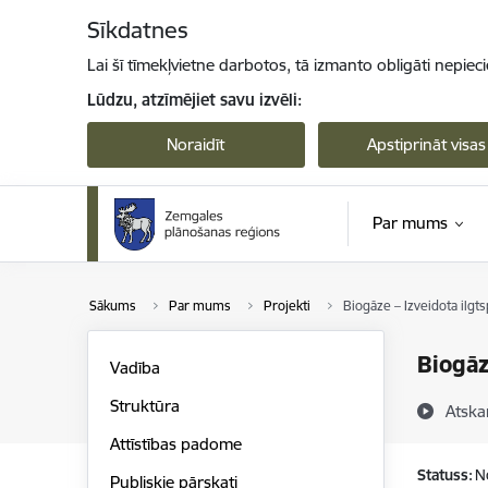
Pāriet uz lapas saturu
Sīkdatnes
Lai šī tīmekļvietne darbotos, tā izmanto obligāti nepiec
Lūdzu, atzīmējiet savu izvēli:
Noraidīt
Apstiprināt visas
Par mums
Sākums
Par mums
Projekti
Biogāze – Izveidota ilgt
Biogāz
Vadība
Struktūra
Atska
Attīstības padome
Statuss:
N
Publiskie pārskati