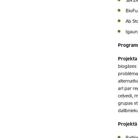
SIA E
BioFu
Ab St
Igaun
Programm
Projekta
biogāzes 
problēma 
alternatī
arī par r
ceļvedi, 
grupas st
dalībniek
Projektā
Baltij