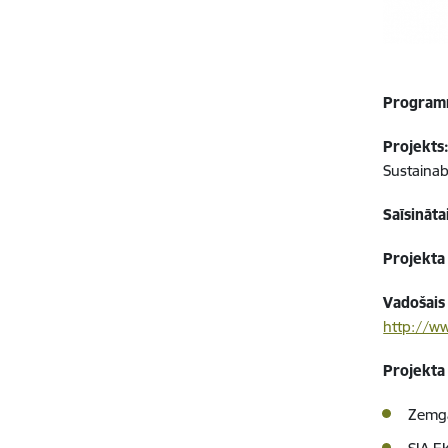
Program
Projekts
Sustainab
Saīsināt
Projekta 
Vadošais
http://w
Projekta
Zemga