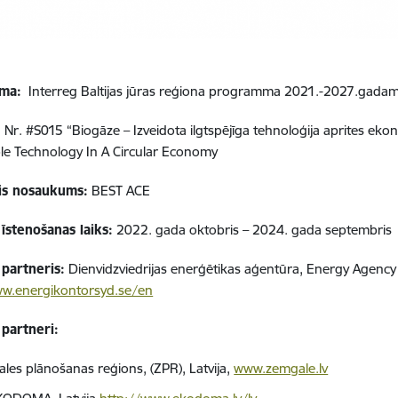
ma:
Interreg Baltijas jūras reģiona programma 2021.-2027.gada
:
Nr.
#S015
“Biogāze – Izveidota ilgtspējīga tehnoloģija aprites ek
le Technology In A Circular Economy
ais nosaukums:
BEST ACE
īstenošanas laiks:
2022. gada oktobris – 2024. gada septembris
 partneris:
Dienvidzviedrijas enerģētikas aģentūra, Energy Agency
ww.energikontorsyd.se/en
 partneri:
les plānošanas reģions, (ZPR), Latvija,
www.zemgale.lv