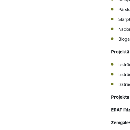
Pārsk
Starp
Nacio
Biogā
Projektā
Izstrā
Izstrā
Izstrā
Projekta
ERAF līd
Zemgales