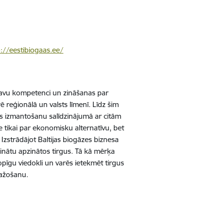
p://eestibiogaas.ee/
savu kompetenci un zināšanas par
 reģionālā un valsts līmenī. Līdz šim
es izmantošanu salīdzinājumā ar citām
 tikai par ekonomisku alternatīvu, bet
Izstrādājot Baltijas biogāzes biznesa
šinātu apzinātos tirgus. Tā kā mērķa
pīgu viedokli un varēs ietekmēt tirgus
ražošanu.