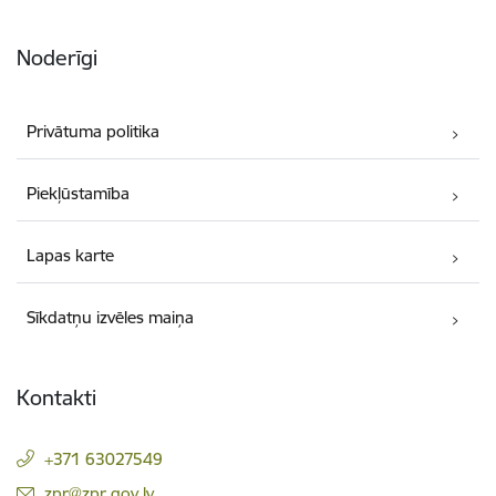
Noderīgi
Privātuma politika
Piekļūstamība
Lapas karte
Sīkdatņu izvēles maiņa
Kontakti
+371 63027549
E-pasts:
zpr@zpr.gov.lv