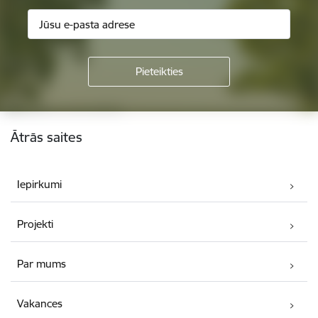
Kājene
Ātrās saites
Iepirkumi
Projekti
Par mums
Vakances