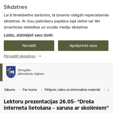
Pāriet uz lapas saturu
Sīkdatnes
Spied
lai meklētu
Enter
Lai šī tīmekļvietne darbotos, tā izmanto obligāti nepieciešamās
sīkdatnes. Ar Jūsu piekrišanu papildus šajā vietnē var tikt
izmantotas statistikas un sociālo mediju sīkdatnes.
Lūdzu, atzīmējiet savu izvēli:
Noraidīt
Apstiprināt visas
Pārvaldīt sīkdatnes
Sākums
Par mums
Pētījumi, video un informatīvie materiāli
Lek
Lektoru prezentacijas 26.05- “Droša
interneta lietošana – saruna ar skolēniem”