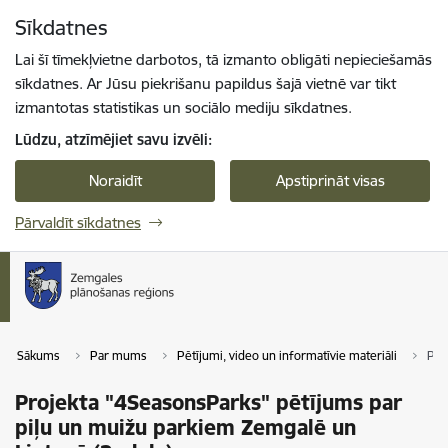
Pāriet uz lapas saturu
Sīkdatnes
Spied
lai meklētu
Enter
Lai šī tīmekļvietne darbotos, tā izmanto obligāti nepieciešamās
sīkdatnes. Ar Jūsu piekrišanu papildus šajā vietnē var tikt
izmantotas statistikas un sociālo mediju sīkdatnes.
Lūdzu, atzīmējiet savu izvēli:
Noraidīt
Apstiprināt visas
Pārvaldīt sīkdatnes
Sākums
Par mums
Pētījumi, video un informatīvie materiāli
Pro
Projekta "4SeasonsParks" pētījums par
piļu un muižu parkiem Zemgalē un