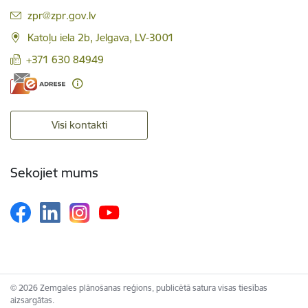
E-pasts:
zpr@zpr.gov.lv
Katoļu iela 2b, Jelgava, LV-3001
+371 630 84949
Visi kontakti
Sekojiet mums
© 2026 Zemgales plānošanas reģions, publicētā satura visas tiesības
aizsargātas.