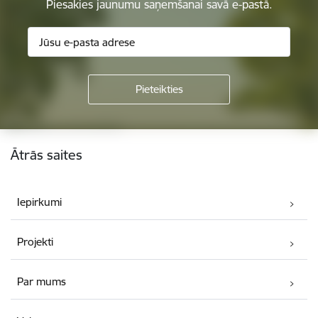
Piesakies jaunumu saņemšanai savā e-pastā.
Kājene
Ātrās saites
Iepirkumi
Projekti
Par mums