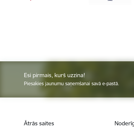
Esi pirmais, kurš uzzina!
Piesakies jaunumu saņemšanai savā e-pastā.
Kājene
Ātrās saites
Noderīg