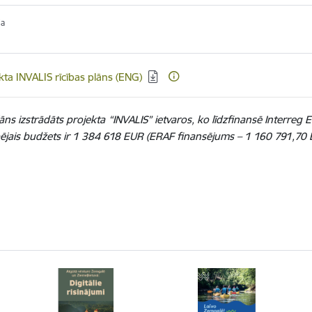
ja
ēt:
kta INVALIS rīcības plāns (ENG)
lāns izstrādāts projekta “INVALIS” ietvaros, ko līdzfinansē Inter
ējais budžets ir 1 384 618 EUR (ERAF finansējums – 1 160 791,70 