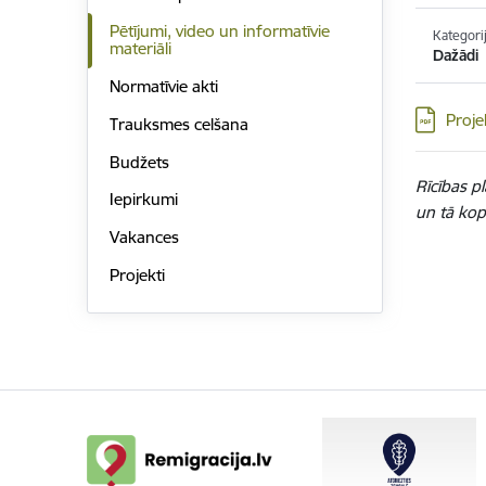
Pētījumi, video un informatīvie
Kategori
materiāli
Dažādi
Normatīvie akti
Lejupielād
Proje
Trauksmes celšana
Budžets
Rīcības p
Iepirkumi
un tā kop
Vakances
Projekti