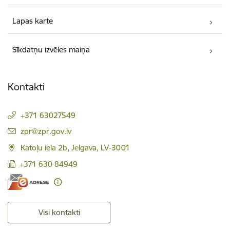
Lapas karte
Sīkdatņu izvēles maiņa
Kontakti
+371 63027549
E-pasts:
zpr@zpr.gov.lv
Katoļu iela 2b, Jelgava, LV-3001
+371 630 84949
Visi kontakti