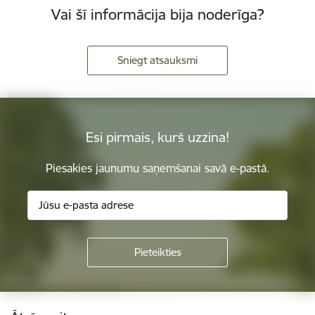
Vai šī informācija bija noderīga?
Sniegt atsauksmi
Esi pirmais, kurš uzzina!
Piesakies jaunumu saņemšanai savā e-pastā.
Kājene