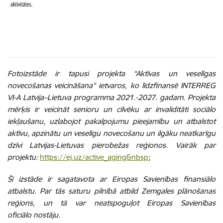
Fotoizstāde ir tapusi projekta “Aktīvas un veselīgas
novecošanas veicināšana” ietvaros, ko līdzfinansē INTERREG
VI-A Latvija–Lietuva programma 2021.-2027. gadam. Projekta
mērķis ir veicināt senioru un cilvēku ar invaliditāti sociālo
iekļaušanu, uzlabojot pakalpojumu pieejamību un atbalstot
aktīvu, apzinātu un veselīgu novecošanu un ilgāku neatkarīgu
dzīvi Latvijas-Lietuvas pierobežas reģionos. Vairāk par
projektu:
https://ej.uz/active_aging&nbsp
;
Šī izstāde ir sagatavota ar Eiropas Savienības finansiālo
atbalstu. Par tās saturu pilnībā atbild Zemgales plānošanas
reģions, un tā var neatspoguļot Eiropas Savienības
oficiālo nostāju.