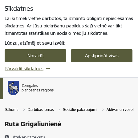
Pāriet uz lapas saturu
Sīkdatnes
Spied
lai meklētu
Enter
Lai šī tīmekļvietne darbotos, tā izmanto obligāti nepieciešamās
sīkdatnes. Ar Jūsu piekrišanu papildus šajā vietnē var tikt
izmantotas statistikas un sociālo mediju sīkdatnes.
Lūdzu, atzīmējiet savu izvēli:
Noraidīt
Apstiprināt visas
Pārvaldīt sīkdatnes
Sākums
Darbības jomas
Sociālie pakalpojumi
Aktīvas un veselī
Rūta Grigaliūnienė
Atskaņot tekstu