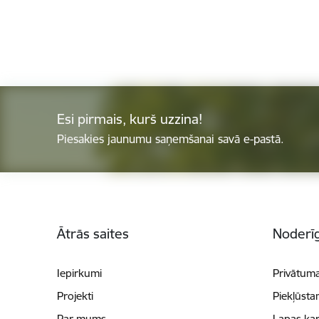
Esi pirmais, kurš uzzina!
Piesakies jaunumu saņemšanai savā e-pastā.
Kājene
Ātrās saites
Noderīg
Iepirkumi
Privātuma
Projekti
Piekļūsta
Par mums
Lapas kar