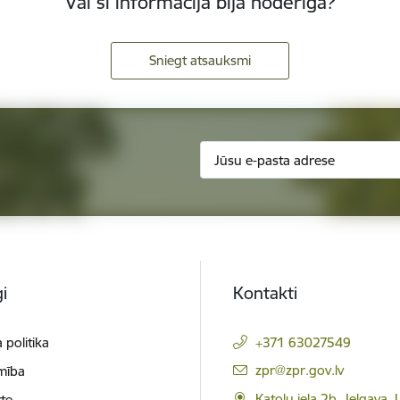
Vai šī informācija bija noderīga?
Sniegt atsauksmi
i
Kontakti
 politika
+371 63027549
E-pasts:
zpr@zpr.gov.lv
mība
Katoļu iela 2b, Jelgava,
te