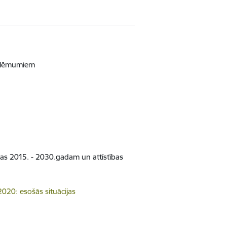
a lēmumiem
ijas 2015. - 2030.gadam un attīstības
2020: esošās situācijas