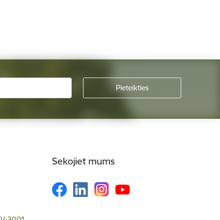
Sekojiet mums
 LV-3001