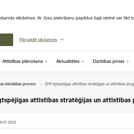
iešamās sīkdatnes. Ar Jūsu piekrišanu papildus šajā vietnē var tikt i
Pārvaldīt sīkdatnes
Attīstības plānošana
Aktualitātes
Darbības jomas
as līdzdalības process
ZPR ilgtspējīgas attīstības stratēģijas un attīstības p
gtspējīgas attīstības stratēģijas un attīstīb
09.01.2023.