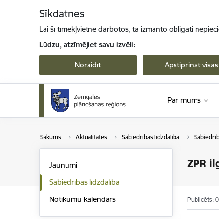
Pāriet uz lapas saturu
Sīkdatnes
Lai šī tīmekļvietne darbotos, tā izmanto obligāti nepiec
Lūdzu, atzīmējiet savu izvēli:
Noraidīt
Apstiprināt visas
Par mums
Sākums
Aktualitātes
Sabiedrības līdzdalība
Sabiedrīb
ZPR il
Jaunumi
Sabiedrības līdzdalība
Notikumu kalendārs
Publicēts: 