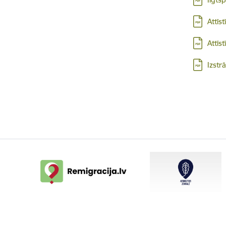
Lejupielād
Attīs
Lejupielād
Attīs
Lejupielād
Izstr