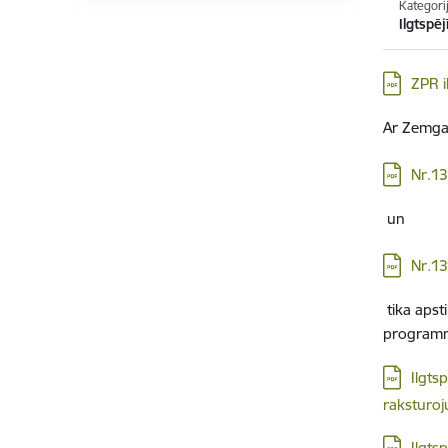
Kategori
Ilgtspē
Lejupielād
ZPR i
Ar Zemga
Lejupielād
Nr.1
un
Lejupielād
Nr.1
tika apst
programm
Lejupielād
Ilgts
raksturo
Lejupielād
Ilgts